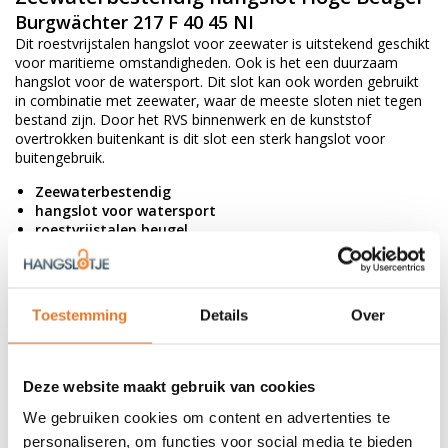
Burgwächter 217 F 40 45 NI
Dit roestvrijstalen hangslot voor zeewater is uitstekend geschikt
voor maritieme omstandigheden. Ook is het een duurzaam
hangslot voor de watersport. Dit slot kan ook worden gebruikt
in combinatie met zeewater, waar de meeste sloten niet tegen
bestand zijn. Door het RVS binnenwerk en de kunststof
overtrokken buitenkant is dit slot een sterk hangslot voor
buitengebruik.
Zeewaterbestendig
hangslot voor watersport
roestvrijstalen beugel
High-tech sluitsysteem
dubbele vergrendeling
Hoge Beugel
Toestemming
Details
Over
Dit roestvrije en daarmee zeewaterbestendige hangslot is
uitermate geschikt voor gebruik in de maritieme wereld! De
binnenkant van het slot bestaat uit RVS en de massieve
Deze website maakt gebruik van cookies
behuizing van het slot is opgebouwd uit messing en vervolgens
overtrokken met kunststof, wat een nog betere bescherming
We gebruiken cookies om content en advertenties te
biedt tegen omstandigheden zoals zeewater. Dit zorgt voor
personaliseren, om functies voor social media te bieden