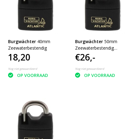
Burgwächter
40mm
Burgwächter
50mm
Zeewaterbestendig
Zeewaterbestendig
18,20
€26,-
Gelijksluitend
Nog niet gewaardeerd
Nog niet gewaardeerd
OP VOORRAAD
OP VOORRAAD