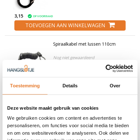
3,15
OP VOORRAAD
TOEVOEGEN AAN WINKELWAGEN
Spiraalkabel met lussen 110cm
Nog niet gewaardeerd
6,43
OP VOORRAAD
Toestemming
Details
Over
TOEVOEGEN AAN WINKELWAGEN
Deze website maakt gebruik van cookies
Veiligheidskabeltje 2.5x 110cm
We gebruiken cookies om content en advertenties te
Nog niet gewaardeerd
personaliseren, om functies voor social media te bieden
en om ons websiteverkeer te analyseren. Ook delen we