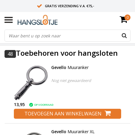
GRATIS VERZENDING V.A. €75,-
0
OP WERKDAGEN VOOR 15:00 BESTELD? VOLGENDE DAG OP SLOT!
ALLES UIT VOORRAAD
FILTERS
Toebehoren voor hangsloten
48
Gevello
Muuranker
Nog niet gewaardeerd
13,95
OP VOORRAAD
TOEVOEGEN AAN WINKELWAGEN
Gevello
Muuranker XL