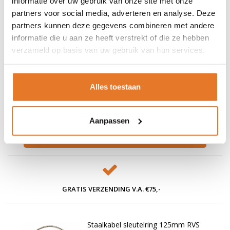
informatie over uw gebruik van onze site met onze
partners voor social media, adverteren en analyse. Deze
6,43
OP VOORRAAD
partners kunnen deze gegevens combineren met andere
TOEVOEGEN AAN WINKELWAGEN
informatie die u aan ze heeft verstrekt of die ze hebben
verzameld op basis van uw gebruik van hun services.
RVS Karabijnhaak 50mm
ribbelschroef
Nog niet gewaardeerd
Alles toestaan
Aanpassen
1,62
OP VOORRAAD
TOEVOEGEN AAN WINKELWAGEN
GRATIS VERZENDING V.A. €75,-
Staalkabel sleutelring 125mm RVS