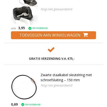
Nog niet gewaardeerd
3,95
OP VOORRAAD
4,95
TOEVOEGEN AAN WINKELWAGEN
GRATIS VERZENDING V.A. €75,-
Zwarte staalkabel sleutelring met
schroefsluiting – 150 mm
Nog niet gewaardeerd
0,69
OP VOORRAAD