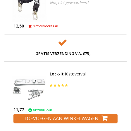
Nog niet gewaardeerd
12,50
NIET OP VOORRAAD
GRATIS VERZENDING V.A. €75,-
Lock-it
Kistoverval
11,77
OP VOORRAAD
TOEVOEGEN AAN WINKELWAGEN