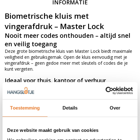
INFORMATIE
Biometrische kluis met
vingerafdruk – Master Lock
Nooit meer codes onthouden – altijd snel
en veilig toegang
Deze grote biometrische kluis van Master Lock biedt maximale
veiligheid en gebruiksgemak. Open de kluis eenvoudig met je
vingerafdruk – geen gedoe meer met sleutels of codes die je
kunt vergeten.
Ideaal voor thuis, kantoor of verhuur
Perfect voor het veilig opbergen van laptops, documenten,
paspoorten en waardevolle spullen. Dankzij de stevige stalen
constructie en gemotoriseerde vergrendeling zijn jouw
eigendommen goed beschermd tegen diefstal.
Toestemming
Details
Over
Openen met vingerafdruk – tot 30 gebruikers
Stevige stalen kluis (formaat L)
2 gemotoriseerde vergrendelingspennen voor extra veiligheid
Deze website maakt gebruik van cookies
Inclusief noodsleutels en batterij jumpstart
LED binnenverlichting
We gebruiken cookies om content en advertenties te