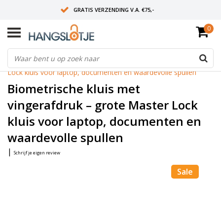
GRATIS VERZENDING V.A. €75,-
0
OP WERKDAGEN VOOR 15:00 BESTELD? VOLGENDE DAG OP SLOT!
ALLES UIT VOORRAAD
Home
/
Biometrische kluis met vingerafdruk – grote Master
Lock kluis voor laptop, documenten en waardevolle spullen
Biometrische kluis met
vingerafdruk – grote Master Lock
kluis voor laptop, documenten en
waardevolle spullen
|
Schrijf je eigen review
Sale