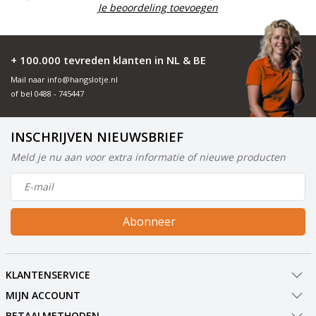
Je beoordeling toevoegen
+ 100.000 tevreden klanten in NL & BE
Mail naar
info@hangslotje.nl
of bel
0488 - 745447
INSCHRIJVEN NIEUWSBRIEF
Meld je nu aan voor extra informatie of nieuwe producten
Abonneer
KLANTENSERVICE
MIJN ACCOUNT
BETAALMETHODEN