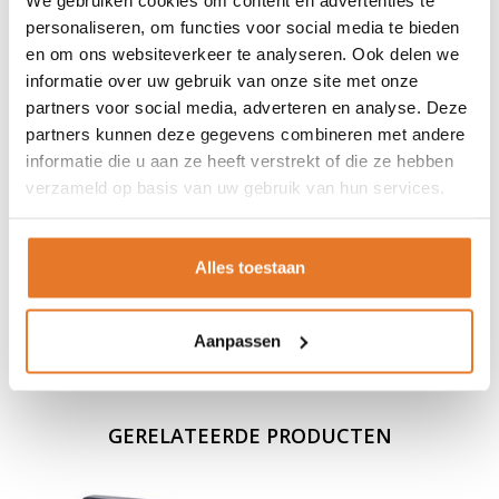
Verankeringskit inbegrepen
personaliseren, om functies voor social media te bieden
Altijd toegang, ook bij lege batterijen
en om ons websiteverkeer te analyseren. Ook delen we
Dankzij de noodsleutel en jumpstart functie kun je de kluis altijd
informatie over uw gebruik van onze site met onze
openen. Je staat dus nooit buitengesloten.
partners voor social media, adverteren en analyse. Deze
Waarom kiezen voor Master Lock?
partners kunnen deze gegevens combineren met andere
Master Lock staat wereldwijd bekend om betrouwbare
informatie die u aan ze heeft verstrekt of die ze hebben
beveiligingsproducten. Je kiest dus voor bewezen kwaliteit en
verzameld op basis van uw gebruik van hun services.
veiligheid.
Bestel vandaag nog
Voor 15:00 besteld? Morgen al veilig opgeborgen.
Alles toestaan
beveiligd
groot
masterlock
Aanpassen
sleutelkluis
GERELATEERDE PRODUCTEN