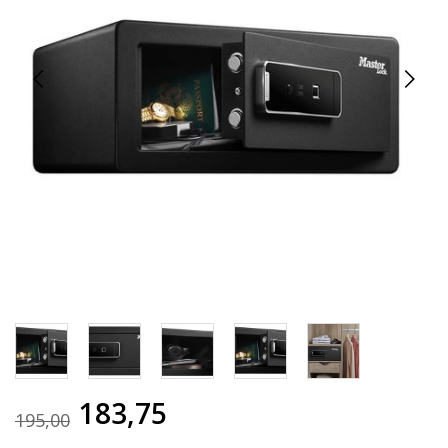
183,75
195,00