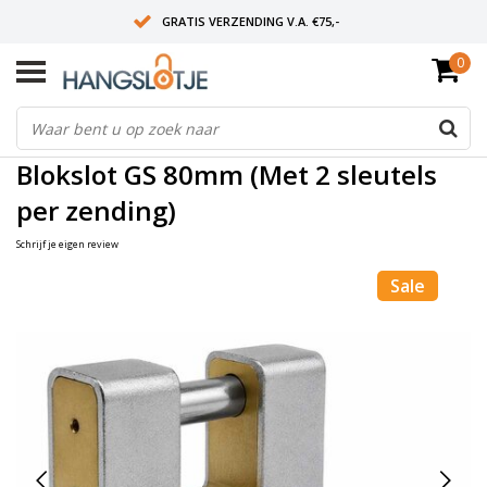
GRATIS VERZENDING V.A. €75,-
0
OP WERKDAGEN VOOR 15:00 BESTELD? VOLGENDE DAG OP SLOT!
ALLES UIT VOORRAAD
Home
/
Blokslot GS 80mm (Met 2 sleutels per zending)
Blokslot GS 80mm (Met 2 sleutels
per zending)
Schrijf je eigen review
Sale