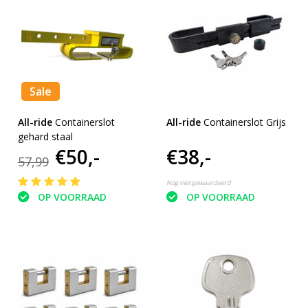
Sale
All-ride
Containerslot
All-ride
Containerslot Grijs
gehard staal
€50,-
€38,-
57,99
Nog niet gewaardeerd
OP VOORRAAD
OP VOORRAAD