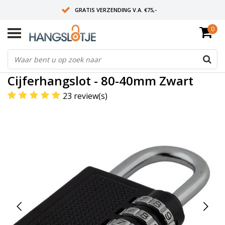
GRATIS VERZENDING V.A. €75,-
0
OP WERKDAGEN VOOR 15:00 BESTELD? VOLGENDE DAG OP SLOT!
ALLES UIT VOORRAAD
Home
/
Cijferhangslot - 80-40mm Zwart
Cijferhangslot - 80-40mm Zwart
23 review(s)