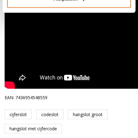
EAN: 7436954548559
cijferslot
codeslot
hangslot groot
hangslot met cijfercode