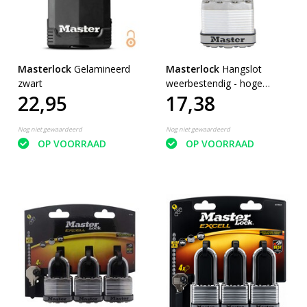
Masterlock
Gelamineerd
Masterlock
Hangslot
zwart
weerbestendig - hoge
22,95
17,38
beugel
Nog niet gewaardeerd
Nog niet gewaardeerd
OP VOORRAAD
OP VOORRAAD