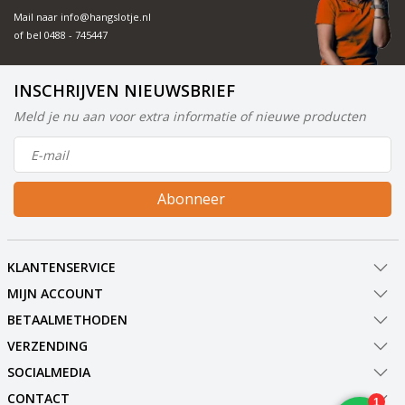
Mail naar
info@hangslotje.nl
of bel
0488 - 745447
INSCHRIJVEN NIEUWSBRIEF
Meld je nu aan voor extra informatie of nieuwe producten
Abonneer
KLANTENSERVICE
MIJN ACCOUNT
BETAALMETHODEN
VERZENDING
SOCIALMEDIA
CONTACT