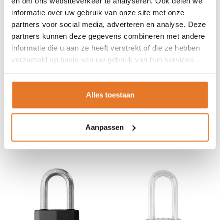
en om ons websiteverkeer te analyseren. Ook delen we
De cilinder met 4 pennen voorkomt pikken en de dubbele
vergrendelingskogellagers bieden maximale weerstand tegen
informatie over uw gebruik van onze site met onze
wrikken en slaan. Commercial Excell® biedt een hoger niveau
partners voor social media, adverteren en analyse. Deze
van weerbestendigheid en veiligheid voor toepassingen in
partners kunnen deze gegevens combineren met andere
openlucht, corrosieve en bijtende omgevingen.
informatie die u aan ze heeft verstrekt of die ze hebben
verzameld op basis van uw gebruik van hun services.
Mocht je verder nog vragen hebben, neem dan
zeker contact met ons op, wij helpen je graag
Alles toestaan
verder! Voor 15:00 besteld? Morgen op slot!
hangslot
masterlock
rvs
Aanpassen
GERELATEERDE PRODUCTEN