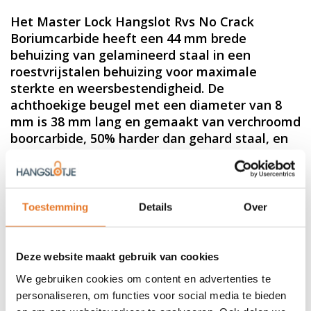
Het Master Lock Hangslot Rvs No Crack
Boriumcarbide heeft een 44 mm brede
behuizing van gelamineerd staal in een
roestvrijstalen behuizing voor maximale
sterkte en weersbestendigheid. De
achthoekige beugel met een diameter van 8
mm is 38 mm lang en gemaakt van verchroomd
boorcarbide, 50% harder dan gehard staal, en
biedt maximale weerstand tegen snijden en
zagen.
Toestemming
Details
Over
44 mm EXCELL Marine gelamineerde stalen behuizing met
roestvrijstalen kap voor weersbestendigheid
38 mm achtkantige boriumcarbide lange beugel 8mm diam.
4-pins cilinder
Deze website maakt gebruik van cookies
vergrendeling met dubbele kogellagers
4 sleutels
We gebruiken cookies om content en advertenties te
personaliseren, om functies voor social media te bieden