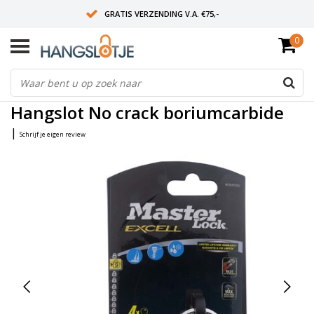
GRATIS VERZENDING V.A. €75,-
0
OP WERKDAGEN VOOR 15:00 BESTELD? VOLGENDE DAG OP SLOT!
ALLES UIT VOORRAAD
Home
/
Hangslot No crack boriumcarbide
Hangslot No crack boriumcarbide
|
Schrijf je eigen review