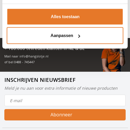
13,99
3,75
19,95
Nog niet gewaardeerd
Nog niet gewaardeerd
OP VOORRAAD
OP VOORRAAD
Alles toestaan
Aanpassen
+ 100.000 tevreden klanten in NL & BE
Mail naar
info@hangslotje.nl
of bel
0488 - 745447
INSCHRIJVEN NIEUWSBRIEF
Meld je nu aan voor extra informatie of nieuwe producten
Abonneer