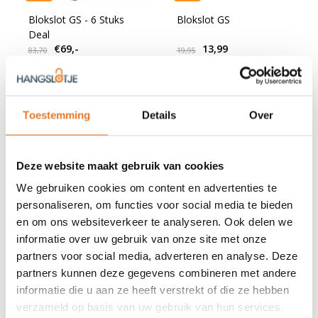
Blokslot GS - 6 Stuks
Blokslot GS
Deal
€69,-
13,99
83,70
19,95
Nog niet gewaardeerd
Nog niet gewaardeerd
OP VOORRAAD
OP VOORRAAD
Toestemming
Details
Over
Deze website maakt gebruik van cookies
We gebruiken cookies om content en advertenties te
personaliseren, om functies voor social media te bieden
en om ons websiteverkeer te analyseren. Ook delen we
informatie over uw gebruik van onze site met onze
partners voor social media, adverteren en analyse. Deze
Sale
partners kunnen deze gegevens combineren met andere
informatie die u aan ze heeft verstrekt of die ze hebben
Blokslot VS
Extra sleutel blokslot 80
mm
verzameld op basis van uw gebruik van hun services.