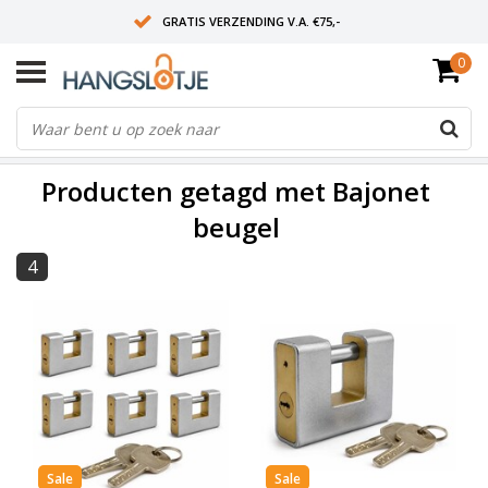
GRATIS VERZENDING V.A. €75,-
0
OP WERKDAGEN VOOR 15:00 BESTELD? VOLGENDE DAG OP SLOT!
ALLES UIT VOORRAAD
FILTERS
Producten getagd met Bajonet
beugel
4
Sale
Sale