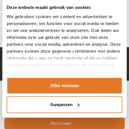
Deze website maakt gebruik van cookies
21,75
We gebruiken cookies om content en advertenties te
Nog niet gewaardeerd
personaliseren, om functies voor social media te bieden
OP VOORRAAD
en om ons websiteverkeer te analyseren. Ook delen we
informatie over uw gebruik van onze site met onze
partners voor social media, adverteren en analyse. Deze
partners kunnen deze gegevens combineren met andere
+ 100.000 tevreden klanten in NL & BE
informatie die u aan ze heeft verstrekt of die ze hebben
verzameld op basis van uw gebruik van hun services.
Mail naar
info@hangslotje.nl
of bel
0488 - 745447
Alles toestaan
INSCHRIJVEN NIEUWSBRIEF
Meld je nu aan voor extra informatie of nieuwe producten
Aanpassen
Abonneer