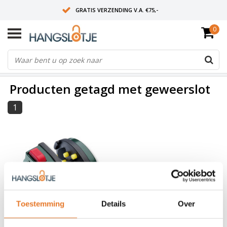
GRATIS VERZENDING V.A. €75,-
0
OP WERKDAGEN VOOR 15:00 BESTELD? VOLGENDE DAG OP SLOT!
ALLES UIT VOORRAAD
FILTERS
Producten getagd met geweerslot
1
Toestemming
Details
Over
Burgwächter
Gunlock