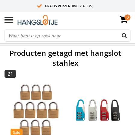
GRATIS VERZENDING V.A. €75,-
0
OP WERKDAGEN VOOR 15:00 BESTELD? VOLGENDE DAG OP SLOT!
ALLES UIT VOORRAAD
FILTERS
Producten getagd met hangslot
stahlex
21
Sale