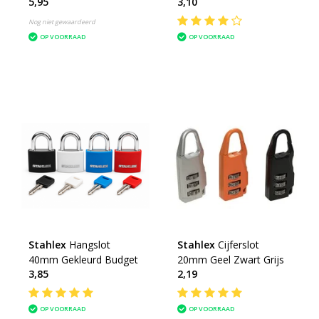
5,95
3,10
Nog niet gewaardeerd
OP VOORRAAD
OP VOORRAAD
Stahlex
Hangslot
Stahlex
Cijferslot
40mm Gekleurd Budget
20mm Geel Zwart Grijs
3,85
2,19
OP VOORRAAD
OP VOORRAAD