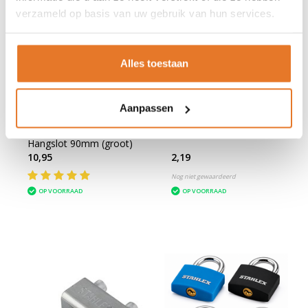
verzameld op basis van uw gebruik van hun services.
Alles toestaan
Aanpassen
Stahlex
Discus
Cijferslot 20mm Zwart
Hangslot 90mm (groot)
10,95
2,19
Nog niet gewaardeerd
OP VOORRAAD
OP VOORRAAD