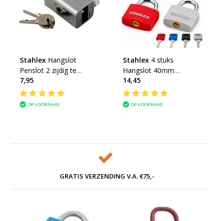
Stahlex
Hangslot
Stahlex
4 stuks
Penslot 2 zijdig te
Hangslot 40mm
7,95
14,45
openen (8mm)
Gekleurd
OP VOORRAAD
OP VOORRAAD
GRATIS VERZENDING V.A. €75,-