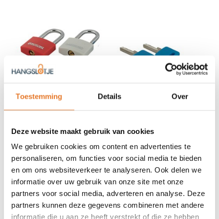
Toestemming
Details
Over
Stahlex
Hangslot
Stahlex
Hangslot
Deze website maakt gebruik van cookies
40mm Gekleurd Hoog
20mm Gekleurd Budget
3,95
2,35
We gebruiken cookies om content en advertenties te
personaliseren, om functies voor social media te bieden
OP VOORRAAD
OP VOORRAAD
en om ons websiteverkeer te analyseren. Ook delen we
informatie over uw gebruik van onze site met onze
partners voor social media, adverteren en analyse. Deze
partners kunnen deze gegevens combineren met andere
informatie die u aan ze heeft verstrekt of die ze hebben