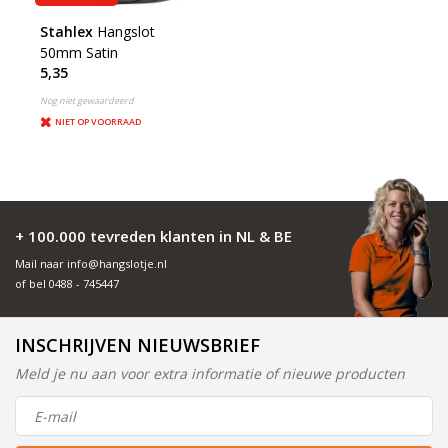
Stahlex
Hangslot
50mm Satin
5,35
Nog niet gewaardeerd
NIET OP VOORRAAD
+ 100.000 tevreden klanten in NL & BE
Mail naar
info@hangslotje.nl
of bel
0488 - 745447
INSCHRIJVEN NIEUWSBRIEF
Meld je nu aan voor extra informatie of nieuwe producten