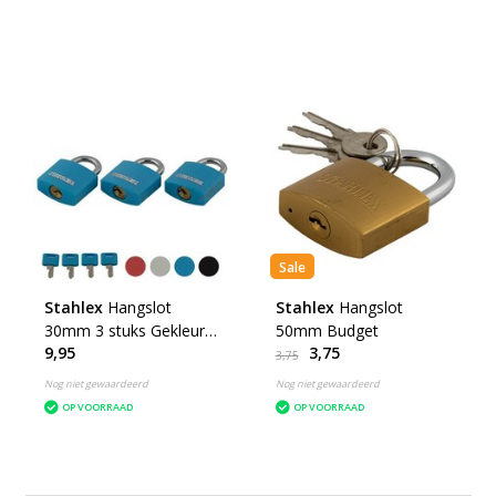
Sale
Stahlex
Hangslot
Stahlex
Hangslot
30mm 3 stuks Gekleurd
50mm Budget
9,95
3,75
Budget Gelijksluitend
3,75
Nog niet gewaardeerd
Nog niet gewaardeerd
OP VOORRAAD
OP VOORRAAD