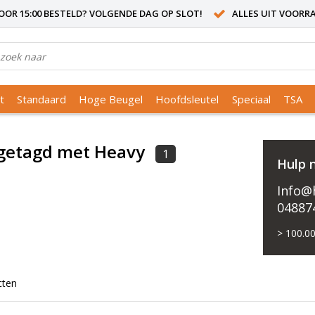
OR 15:00 BESTELD? VOLGENDE DAG OP SLOT!
ALLES UIT VOORR
t
Standaard
Hoge Beugel
Hoofdsleutel
Speciaal
TSA
getagd met Heavy
1
Hulp 
Info@h
04887
> 100.00
cten