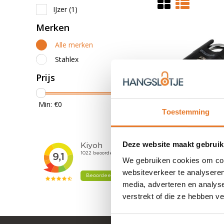
IJzer
(1)
Merken
Alle merken
Stahlex
Prijs
Min: €
0
Max: €
15
Toestemming
1 - 1 Van 1
| Produ
Deze website maakt gebruik
We gebruiken cookies om cont
websiteverkeer te analyseren
media, adverteren en analys
verstrekt of die ze hebben v