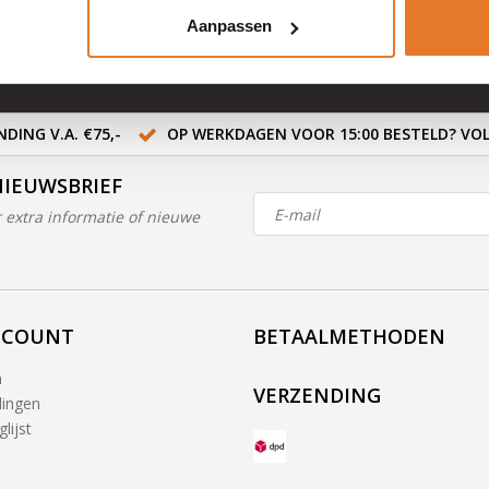
ten in NL & BE
Aanpassen
- 745447
DING V.A. €75,-
OP WERKDAGEN VOOR 15:00 BESTELD? VOL
NIEUWSBRIEF
 extra informatie of nieuwe
CCOUNT
BETAALMETHODEN
n
VERZENDING
lingen
lijst