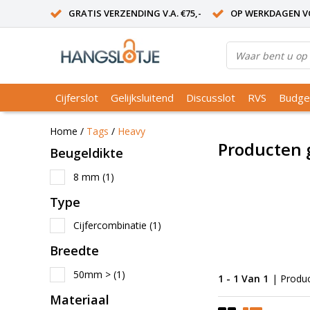
GRATIS VERZENDING V.A. €75,-
OP WERKDAGEN VO
Cijferslot
Gelijksluitend
Discusslot
RVS
Budge
Home
/
Tags
/
Heavy
Producten 
Beugeldikte
8 mm
(1)
Type
Cijfercombinatie
(1)
Breedte
50mm >
(1)
1 - 1 Van 1
| Produ
Materiaal