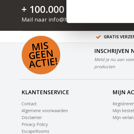
+ 100.000 tevreden klan
Mail naar
info@hangslotje.nl
of bel
0488 
GRATIS VERZEN
MI
S
G
E
E
A
C
TI
N
INSCHRIJVEN 
E!
Meld je nu aan voor
producten
KLANTENSERVICE
MIJN A
Contact
Registrere
Algemene voorwaarden
Mijn bestel
Disclaimer
Mijn verlang
Privacy Policy
EscapeRooms