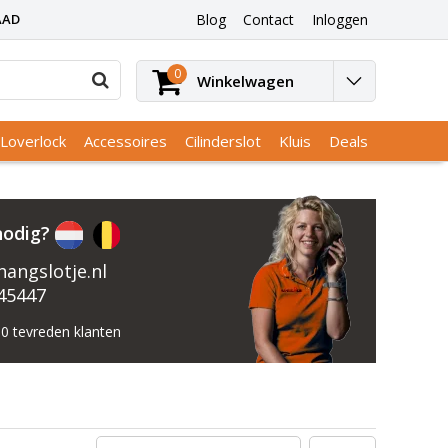
AAD
Blog
Contact
Inloggen
0
Winkelwagen
Loverlock
Accessoires
Cilinderslot
Kluis
Deals
nodig?
angslotje.nl
45447
0 tevreden klanten