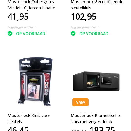
Masterlock
Opbergkluis
Masterlock
Gecertificeerde
Middel - Cijfercombinatie
sleutelkluis
41,95
102,95
Nog niet gewaardeerd
Nog niet gewaardeerd
OP VOORRAAD
OP VOORRAAD
Sale
Masterlock
Kluis voor
Masterlock
Biometrische
sleutels
kluis met vingerafdruk
46,45
183,75