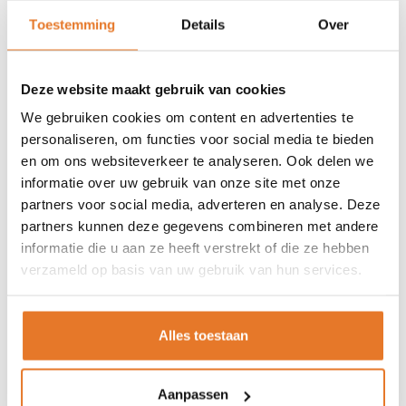
Hoogte: 13,2cm
Toestemming
Details
Over
Breedte: 10.5cm
Diepte: 4.6cm
Deze website maakt gebruik van cookies
Binnenafmetingen:
We gebruiken cookies om content en advertenties te
Hoogte: 11,3cm
personaliseren, om functies voor social media te bieden
Breedte: 6,4cm
en om ons websiteverkeer te analyseren. Ook delen we
Diepte: 3,2cm
informatie over uw gebruik van onze site met onze
partners voor social media, adverteren en analyse. Deze
Stop met het verstoppen van je sleutels onder de deurmat of
partners kunnen deze gegevens combineren met andere
onder een bloempot. Deze sleutelkluis is de perfecte oplossing
om de toegang tot je sleutels te delen. Het ontwerp voor
informatie die u aan ze heeft verstrekt of die ze hebben
muurbevestiging biedt een eenvoudige maar permanente
verzameld op basis van uw gebruik van hun services.
installatie. Stel je eigen 4-cijferige combinatie in voor sleutelloos
gemak en verhoogde veiligheid. De beschermkap beschermt de
combinatieknoppen tegen weersinvloeden, vuil en viezigheid. De
beperkte levenslange garantie biedt gemoedsrust van een merk
Alles toestaan
waarop je kunt vertrouwen.
Aanpassen