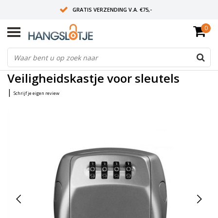
GRATIS VERZENDING V.A. €75,-
0
OP WERKDAGEN VOOR 15:00 BESTELD? VOLGENDE DAG OP SLOT!
ALLES UIT VOORRAAD
Home
/
Veiligheidskastje voor sleutels
Veiligheidskastje voor sleutels
|
Schrijf je eigen review