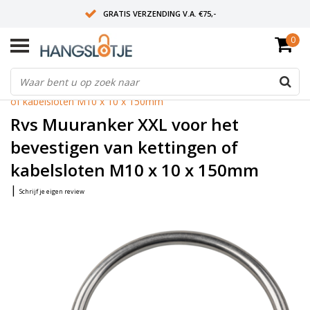
GRATIS VERZENDING V.A. €75,-
0
OP WERKDAGEN VOOR 15:00 BESTELD? VOLGENDE DAG OP SLOT!
ALLES UIT VOORRAAD
Home
/
Rvs Muuranker XXL voor het bevestigen van kettingen
of kabelsloten M10 x 10 x 150mm
Rvs Muuranker XXL voor het
bevestigen van kettingen of
kabelsloten M10 x 10 x 150mm
|
Schrijf je eigen review