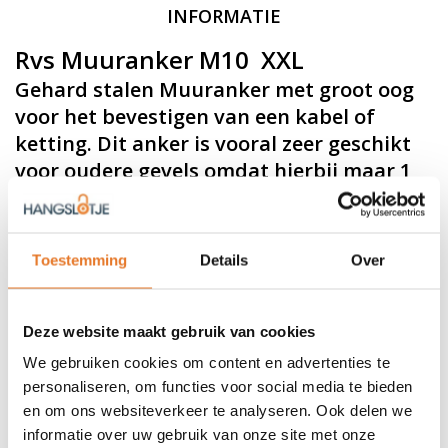
INFORMATIE
Rvs Muuranker M10 XXL
Gehard stalen Muuranker met groot oog
voor het bevestigen van een kabel of
ketting. Dit anker is vooral zeer geschikt
voor oudere gevels omdat hierbij maar 1
gat van 14mm geboord hoeft te worden.
Ringmaat 10mm x 150mm
Toestemming
Details
Over
Voordeliger dan andere bouwmarkten * vaste lage prijs
Voorzien van Metrisch schroefdraad m10
A4 kwaliteit RVS
Deze website maakt gebruik van cookies
Verkrijgbaar in 3 varianten:
We gebruiken cookies om content en advertenties te
personaliseren, om functies voor social media te bieden
Gevello Muuranker M10 x 8 x 60mm
Gevello Muuranker XL M10 x 10 x 100mm
en om ons websiteverkeer te analyseren. Ook delen we
Gevello Muuranker XXL M10 x 10 x 150mm
informatie over uw gebruik van onze site met onze