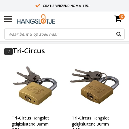
GRATIS VERZENDING V.A. €75,-
0
OP WERKDAGEN VOOR 15:00 BESTELD? VOLGENDE DAG OP SLOT!
ALLES UIT VOORRAAD
FILTERS
Tri-Circus
2
Tri-Circus
Hangslot
Tri-Circus
Hangslot
gelijksluitend 38mm
gelijksluitend 30mm