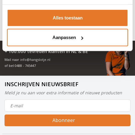
een geschiedenis die teruggaat tot 1930, staat Tri-Circus
synoniem voor kwaliteit en betrouwbaarheid.
Alles toestaan
Aanpassen
+ 100.000 tevreden klanten in NL & BE
Mail naar
info@hangslotje.nl
of bel
0488 - 745447
INSCHRIJVEN NIEUWSBRIEF
Meld je nu aan voor extra informatie of nieuwe producten
Abonneer