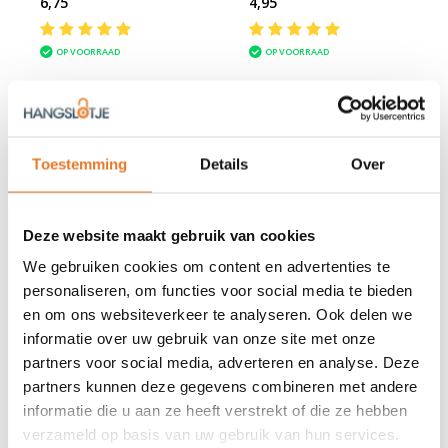
6,75
4,95
OP VOORRAAD
OP VOORRAAD
Toestemming
Details
Over
Tri-Circus Messing Hangsloten
Ontdek de betrouwbare
Tri-Circus messing hangsloten
,
bekend om hun duurzaamheid en veelzijdigheid. Of u nu kiest
Deze website maakt gebruik van cookies
voor gelijksluitende of verschillend sluitende sloten, Tri-Circus
biedt een oplossing voor elke beveiligingsbehoefte.
We gebruiken cookies om content en advertenties te
personaliseren, om functies voor social media te bieden
Gelijksluitend:
Eén sleutel opent meerdere sloten – ideaal voor
gemak en efficiëntie.
en om ons websiteverkeer te analyseren. Ook delen we
Verschillend sluitend:
Elk slot heeft een unieke sleutel –
informatie over uw gebruik van onze site met onze
verhoogt de veiligheid.
partners voor social media, adverteren en analyse. Deze
Voordeelsets:
Bespaar met sets van meerdere sloten, perfect
partners kunnen deze gegevens combineren met andere
voor grootschalig gebruik.
Tri-Circus hangsloten zijn vervaardigd uit hoogwaardig messing
informatie die u aan ze heeft verstrekt of die ze hebben
en voorzien van een geharde stalen beugel, wat zorgt voor
verzameld op basis van uw gebruik van hun services.
optimale bescherming tegen corrosie en inbraakpogingen. Met