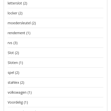
letterslot
(2)
locker
(2)
moedersleutel
(2)
rendement
(1)
rvs
(3)
Slot
(2)
Sloten
(1)
spel
(2)
stahlex
(2)
volkswagen
(1)
Voordelig
(1)