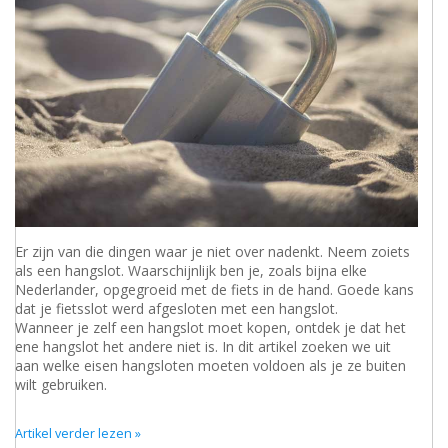
Er zijn van die dingen waar je niet over nadenkt. Neem zoiets
als een hangslot. Waarschijnlijk ben je, zoals bijna elke
Nederlander, opgegroeid met de fiets in de hand. Goede kans
dat je fietsslot werd afgesloten met een hangslot.
Wanneer je zelf een hangslot moet kopen, ontdek je dat het
ene hangslot het andere niet is. In dit artikel zoeken we uit
aan welke eisen hangsloten moeten voldoen als je ze buiten
wilt gebruiken.
Artikel verder lezen »