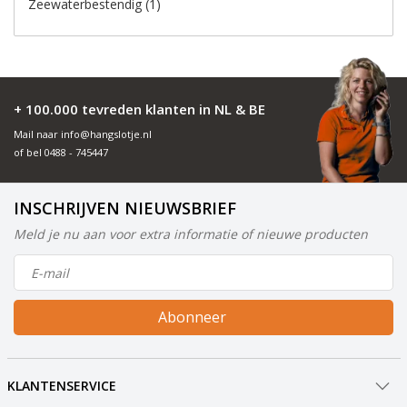
Zeewaterbestendig
(1)
+ 100.000 tevreden klanten in NL & BE
Mail naar
info@hangslotje.nl
of bel
0488 - 745447
INSCHRIJVEN NIEUWSBRIEF
Meld je nu aan voor extra informatie of nieuwe producten
Abonneer
KLANTENSERVICE