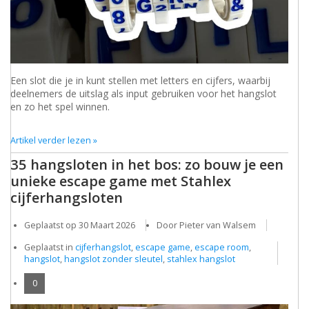
Een slot die je in kunt stellen met letters en cijfers, waarbij
deelnemers de uitslag als input gebruiken voor het hangslot
en zo het spel winnen.
Artikel verder lezen »
35 hangsloten in het bos: zo bouw je een
unieke escape game met Stahlex
cijferhangsloten
Geplaatst op
30 Maart 2026
Door Pieter van Walsem
Geplaatst in
cijferhangslot
,
escape game
,
escape room
,
hangslot
,
hangslot zonder sleutel
,
stahlex hangslot
0