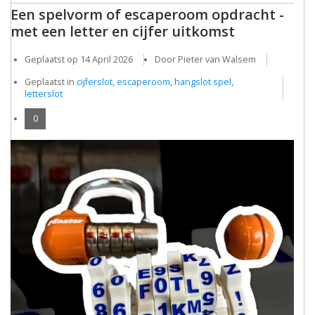
Een spelvorm of escaperoom opdracht -
met een letter en cijfer uitkomst
Geplaatst op
14 April 2026
Door Pieter van Walsem
Geplaatst in
cijferslot
,
escaperoom
,
hangslot spel
,
letterslot
0