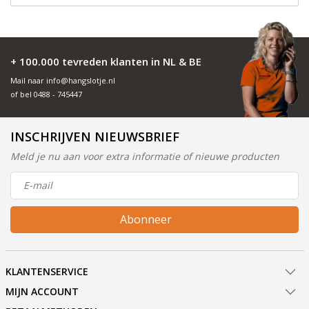
+ 100.000 tevreden klanten in NL & BE
Mail naar
info@hangslotje.nl
of bel
0488 - 745447
INSCHRIJVEN NIEUWSBRIEF
Meld je nu aan voor extra informatie of nieuwe producten
Abonneer
KLANTENSERVICE
MIJN ACCOUNT