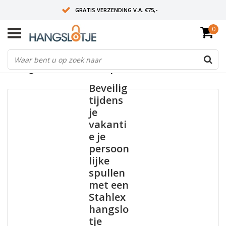
GRATIS VERZENDING V.A. €75,-
0
OP WERKDAGEN VOOR 15:00 BESTELD? VOLGENDE DAG OP SLOT!
ALLES UIT VOORRAAD
Hangslot - ideeen, tips en meer
Beveilig
tijdens
je
vakanti
e je
persoon
lijke
spullen
met een
Stahlex
hangslo
tje