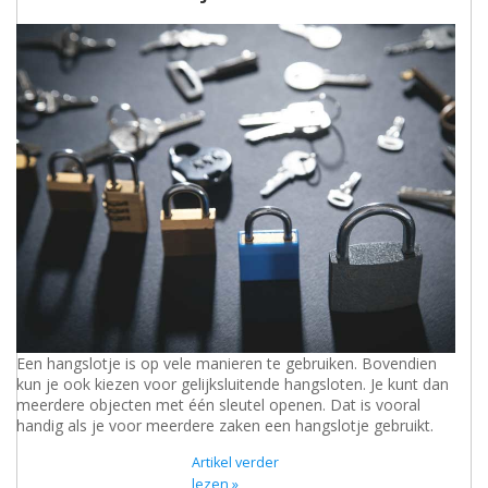
Een hangslotje is op vele manieren te gebruiken. Bovendien
kun je ook kiezen voor gelijksluitende hangsloten. Je kunt dan
meerdere objecten met één sleutel openen. Dat is vooral
handig als je voor meerdere zaken een hangslotje gebruikt.
Artikel verder
lezen »