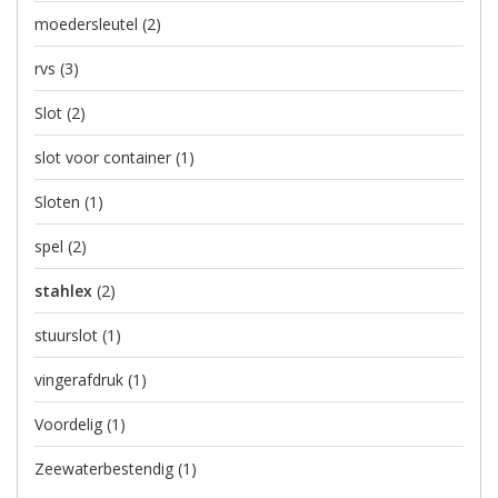
moedersleutel
(2)
rvs
(3)
Slot
(2)
slot voor container
(1)
Sloten
(1)
spel
(2)
stahlex
(2)
stuurslot
(1)
vingerafdruk
(1)
Voordelig
(1)
Zeewaterbestendig
(1)