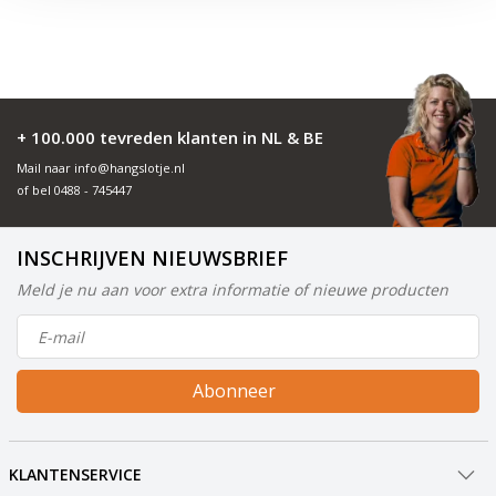
+ 100.000 tevreden klanten in NL & BE
Mail naar
info@hangslotje.nl
of bel
0488 - 745447
INSCHRIJVEN NIEUWSBRIEF
Meld je nu aan voor extra informatie of nieuwe producten
Abonneer
KLANTENSERVICE