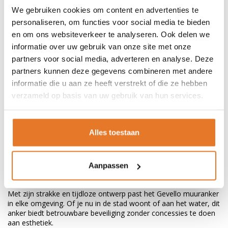
We gebruiken cookies om content en advertenties te
personaliseren, om functies voor social media te bieden
en om ons websiteverkeer te analyseren. Ook delen we
informatie over uw gebruik van onze site met onze
Gevello RVS Muuranker – Veiligheid
partners voor social media, adverteren en analyse. Deze
partners kunnen deze gegevens combineren met andere
met Stijl
informatie die u aan ze heeft verstrekt of die ze hebben
Het
Gevello RVS muuranker
is de perfecte oplossing voor het
verzameld op basis van uw gebruik van hun services.
veilig vastzetten van je fiets, scooter of boot. Gemaakt van
hoogwaardig 304 roestvrij staal, biedt dit muuranker
duurzaamheid en weerbestendigheid, zelfs in maritieme
omgevingen.
Alles toestaan
Materiaal:
304 RVS voor maximale corrosiebestendigheid
Installatie:
Slechts één boorgat van 14 mm nodig
Schroefdraad:
M10 metrisch schroefdraad voor stevige
Aanpassen
bevestiging
Toepassing:
Ideaal voor fietsen, scooters, boten en meer
Met zijn strakke en tijdloze ontwerp past het Gevello muuranker
in elke omgeving. Of je nu in de stad woont of aan het water, dit
anker biedt betrouwbare beveiliging zonder concessies te doen
aan esthetiek.