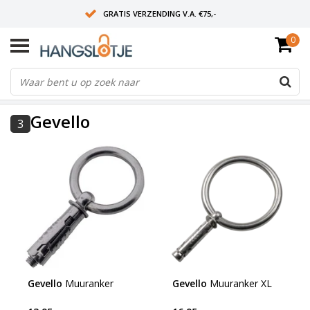
GRATIS VERZENDING V.A. €75,-
0
OP WERKDAGEN VOOR 15:00 BESTELD? VOLGENDE DAG OP SLOT!
ALLES UIT VOORRAAD
FILTERS
Gevello
3
Gevello
Muuranker
Gevello
Muuranker XL