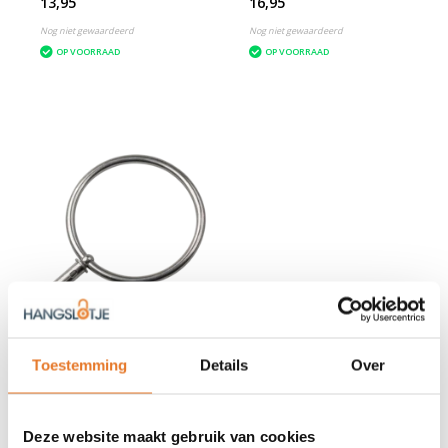
13,95
16,95
Nog niet gewaardeerd
Nog niet gewaardeerd
OP VOORRAAD
OP VOORRAAD
Gevello
Muuranker XXL
Toestemming
Details
Over
19,95
Nog niet gewaardeerd
Deze website maakt gebruik van cookies
OP VOORRAAD