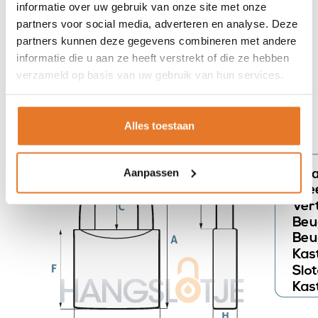
3 sleutels
informatie over uw gebruik van onze site met onze
IJzer
partners voor social media, adverteren en analyse. Deze
Geharde beugel
partners kunnen deze gegevens combineren met andere
Op dit hangslot staan geen merken of logo's dus ideaal om te
informatie die u aan ze heeft verstrekt of die ze hebben
graveren of te bedrukken.
verzameld op basis van uw gebruik van hun services.
#hangslot #graveren #bedrukken.
Alles toestaan
Aanpassen