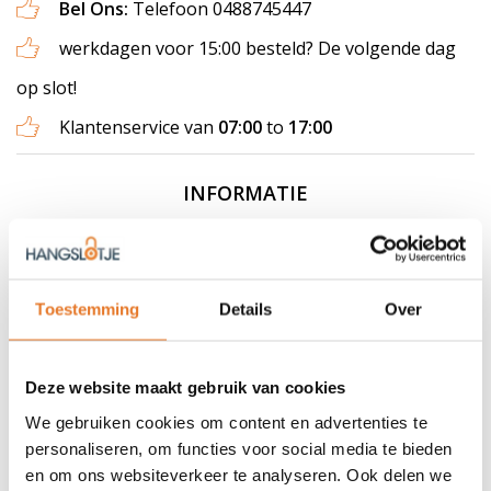
Bel Ons:
Telefoon 0488745447
werkdagen voor 15:00 besteld? De volgende dag
op slot!
Klantenservice van
07:00
to
17:00
INFORMATIE
Hangslot 38mm
Gepolijst ijzer - Middelmaat
Toestemming
Details
Over
Groot en zwaar hangslot voor het afsluiten van garagedeuren,
containers en andere grote objecten. Ook geschikt om te
Deze website maakt gebruik van cookies
combineren met een
ketting
.
We gebruiken cookies om content en advertenties te
Omdat er geen merk op staat is dit slot zeer geschikt om te
personaliseren, om functies voor social media te bieden
graveren.
en om ons websiteverkeer te analyseren. Ook delen we