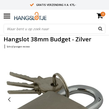
GRATIS VERZENDING V.A. €75,-
0
OP WERKDAGEN VOOR 15:00 BESTELD? VOLGENDE DAG OP SLOT!
ALLES UIT VOORRAAD
Home
/
Hangslot 38mm Budget - Zilver
Hangslot 38mm Budget - Zilver
|
Schrijf je eigen review