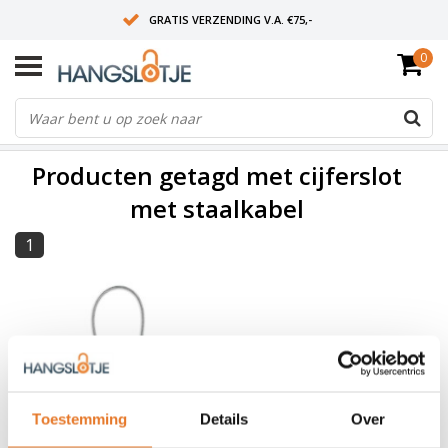
GRATIS VERZENDING V.A. €75,-
0
OP WERKDAGEN VOOR 15:00 BESTELD? VOLGENDE DAG OP SLOT!
ALLES UIT VOORRAAD
FILTERS
Producten getagd met cijferslot
met staalkabel
1
Toestemming
Details
Over
Uitverkocht