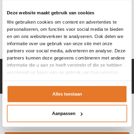
Lock-it
Buggy-cijferslot
Deze website maakt gebruik van cookies
met staalkabel
9,95
We gebruiken cookies om content en advertenties te
personaliseren, om functies voor social media te bieden
NIET OP VOORRAAD
en om ons websiteverkeer te analyseren. Ook delen we
informatie over uw gebruik van onze site met onze
partners voor social media, adverteren en analyse. Deze
partners kunnen deze gegevens combineren met andere
informatie die u aan ze heeft verstrekt of die ze hebben
+ 100.000 tevreden klanten in NL & BE
verzameld op basis van uw gebruik van hun services.
Mail naar
info@hangslotje.nl
of bel
0488 - 745447
Alles toestaan
INSCHRIJVEN NIEUWSBRIEF
Meld je nu aan voor extra informatie of nieuwe producten
Aanpassen