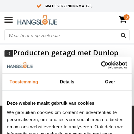
GRATIS VERZENDING V.A. €75,-
0
OP WERKDAGEN VOOR 15:00 BESTELD? VOLGENDE DAG OP SLOT!
ALLES UIT VOORRAAD
FILTERS
Producten getagd met Dunlop
0
Geen producten gevonden!...
Toestemming
Details
Over
Deze website maakt gebruik van cookies
We gebruiken cookies om content en advertenties te
+ 100.000 tevreden klanten in NL & BE
personaliseren, om functies voor social media te bieden
Mail naar
info@hangslotje.nl
en om ons websiteverkeer te analyseren. Ook delen we
of bel
0488 - 745447
informatie over uw gebruik van onze site met onze