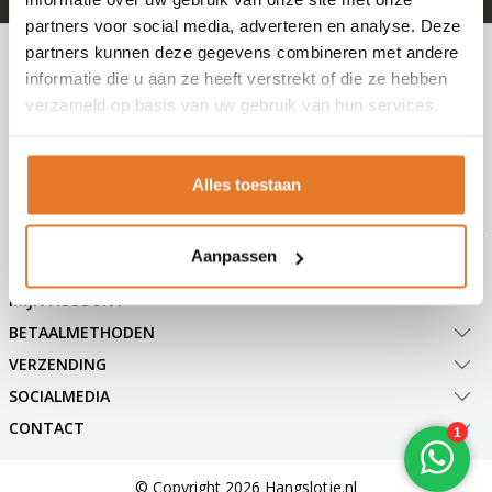
partners voor social media, adverteren en analyse. Deze
INSCHRIJVEN NIEUWSBRIEF
partners kunnen deze gegevens combineren met andere
informatie die u aan ze heeft verstrekt of die ze hebben
Meld je nu aan voor extra informatie of nieuwe producten
verzameld op basis van uw gebruik van hun services.
Abonneer
Alles toestaan
Aanpassen
KLANTENSERVICE
MIJN ACCOUNT
BETAALMETHODEN
VERZENDING
SOCIALMEDIA
CONTACT
© Copyright 2026 Hangslotje.nl