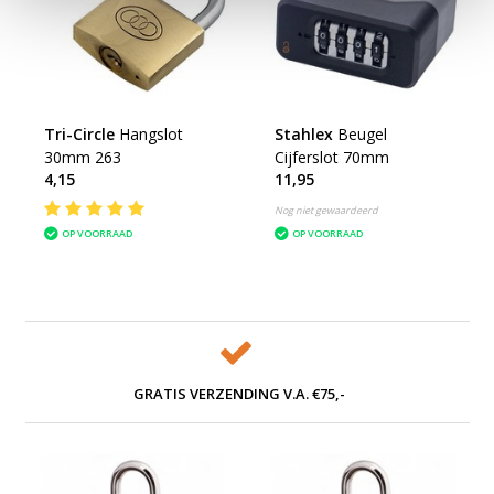
Tri-Circle
Hangslot
Stahlex
Beugel
30mm 263
Cijferslot 70mm
4,15
11,95
Nog niet gewaardeerd
OP VOORRAAD
OP VOORRAAD
GRATIS VERZENDING V.A. €75,-