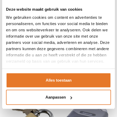
Deze website maakt gebruik van cookies
We gebruiken cookies om content en advertenties te
personaliseren, om functies voor social media te bieden
en om ons websiteverkeer te analyseren. Ook delen we
informatie over uw gebruik van onze site met onze
partners voor social media, adverteren en analyse. Deze
partners kunnen deze gegevens combineren met andere
M-loy
Hangsloten hoge
Tri-Circle
Hangsloten
beugel 30mm
hoge beugel 25mm
informatie die u aan ze heeft verstrekt of die ze hebben
8,50
3,85
verzameld op basis van uw gebruik van hun services.
Nog niet gewaardeerd
OP VOORRAAD
OP VOORRAAD
Alles toestaan
Aanpassen