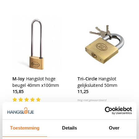
M-loy
Hangslot hoge
Tri-Circle
Hangslot
beugel 40mm x100mm
gelijksluitend 50mm
15,85
11,25
Nog niet gewaardeerd
OP VOORRAAD
OP VOORRAAD
Toestemming
Details
Over