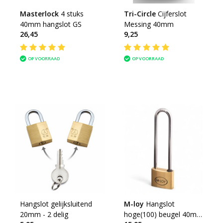
Masterlock
4 stuks
Tri-Circle
Cijferslot
40mm hangslot GS
Messing 40mm
26,45
9,25
OP VOORRAAD
OP VOORRAAD
Hangslot gelijksluitend
M-loy
Hangslot
20mm - 2 delig
hoge(100) beugel 40mm