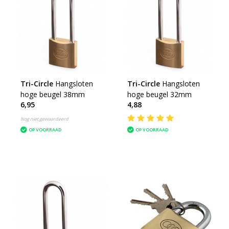
Tri-Circle
Hangsloten
Tri-Circle
Hangsloten
hoge beugel 38mm
hoge beugel 32mm
6,95
4,88
Nog niet gewaardeerd
OP VOORRAAD
OP VOORRAAD