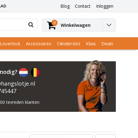
AAD
Blog
Contact
Inloggen
0
Winkelwagen
Loverlock
Accessoires
Cilinderslot
Kluis
Deals
 nodig?
hangslotje.nl
745447
000 tevreden klanten