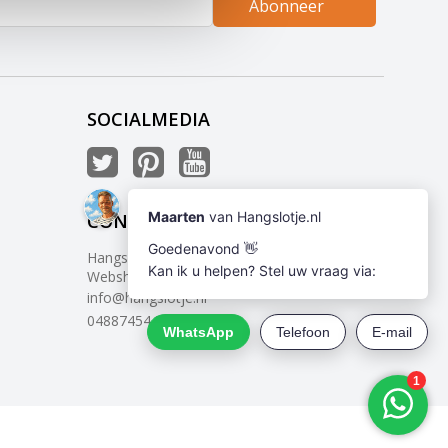
Abonneer
SOCIALMEDIA
CONTACT
Hangslotje
Webshop met voordelige hangsloten
info@hangslotje.nl
0488745447