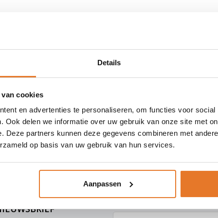
Geen producten gevonden!.
Details
 van cookies
cten
ent en advertenties te personaliseren, om functies voor social
. Ook delen we informatie over uw gebruik van onze site met on
e. Deze partners kunnen deze gegevens combineren met andere i
ten in NL & BE
erzameld op basis van uw gebruik van hun services.
- 745447
Aanpassen
DING V.A. €75,-
OP WERKDAGEN VOOR 15:00 BESTELD? VOL
NIEUWSBRIEF