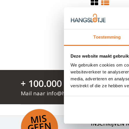
Toestemming
Deze website maakt gebruik
1 - 0 Van 0
| Produ
We gebruiken cookies om cont
websiteverkeer te analyseren
media, adverteren en analys
+ 100.000 tevreden klan
verstrekt of die ze hebben v
Mail naar
info@hangslotje.nl
of bel
0488 
GRATIS VERZEN
MI
S
G
E
E
A
C
TI
N
INSCHRIJVEN 