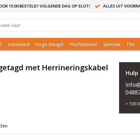
OR 15:00 BESTELD? VOLGENDE DAG OP SLOT!
ALLES UIT VOORR
t
Standaard
Hoge Beugel
Hoofdsleutel
Speciaal
TSA
getagd met Herrineringskabel
Hulp
Info@
0488
> 100.
cten