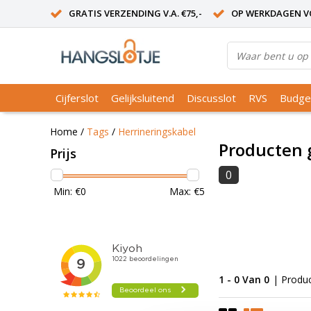
GRATIS VERZENDING V.A. €75,-
OP WERKDAGEN VO
Cijferslot
Gelijksluitend
Discusslot
RVS
Budge
Home
/
Tags
/
Herrineringskabel
Producten 
Prijs
0
Min: €
0
Max: €
5
1 - 0 Van 0
| Produ