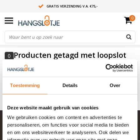
GRATIS VERZENDING V.A. €75,-
0
OP WERKDAGEN VOOR 15:00 BESTELD? VOLGENDE DAG OP SLOT!
ALLES UIT VOORRAAD
FILTERS
Producten getagd met loopslot
0
Geen producten gevonden!...
Toestemming
Details
Over
Deze website maakt gebruik van cookies
We gebruiken cookies om content en advertenties te
+ 100.000 tevreden klanten in NL & BE
personaliseren, om functies voor social media te bieden
Mail naar
info@hangslotje.nl
en om ons websiteverkeer te analyseren. Ook delen we
of bel
0488 - 745447
informatie over uw gebruik van onze site met onze