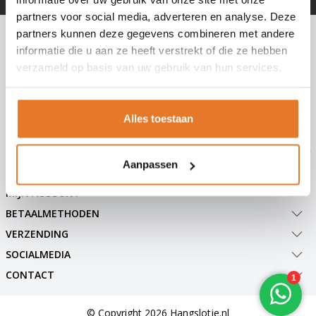
partners voor social media, adverteren en analyse. Deze
INSCHRIJVEN NIEUWSBRIEF
partners kunnen deze gegevens combineren met andere
informatie die u aan ze heeft verstrekt of die ze hebben
Meld je nu aan voor extra informatie of nieuwe producten
verzameld op basis van uw gebruik van hun services.
Abonneer
Alles toestaan
Aanpassen
KLANTENSERVICE
MIJN ACCOUNT
BETAALMETHODEN
VERZENDING
SOCIALMEDIA
CONTACT
© Copyright 2026 Hangslotje.nl