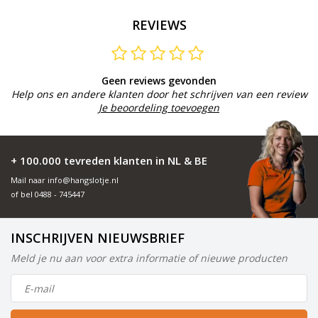
REVIEWS
Geen reviews gevonden
Help ons en andere klanten door het schrijven van een review
Je beoordeling toevoegen
+ 100.000 tevreden klanten in NL & BE
Mail naar
info@hangslotje.nl
of bel
0488 - 745447
INSCHRIJVEN NIEUWSBRIEF
Meld je nu aan voor extra informatie of nieuwe producten