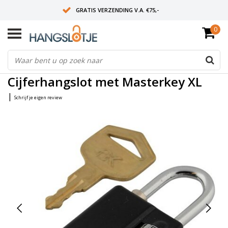
GRATIS VERZENDING V.A. €75,-
0
OP WERKDAGEN VOOR 15:00 BESTELD? VOLGENDE DAG OP SLOT!
ALLES UIT VOORRAAD
Home
/
Cijferhangslot met Masterkey XL
Cijferhangslot met Masterkey XL
|
Schrijf je eigen review