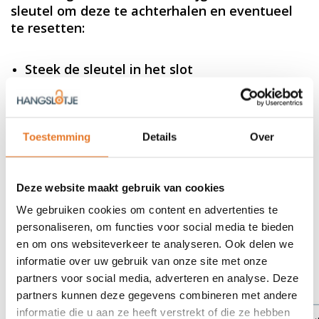
sleutel om deze te achterhalen en eventueel
te resetten:
Steek de sleutel in het slot
Draai de sleutel naar rechts onder spanning
Draai aan de schijven tot ze stoppen
Dit is de ingestelde code
Stel indien gewenst nu een nieuwe code in
Toestemming
Details
Over
Dit XL-slot maakt het achterhalen van een
Deze website maakt gebruik van cookies
cijfercode achteraf mogelijk. Het heeft een
We gebruiken cookies om content en advertenties te
langere, dunnere beugel, ideaal voor grotere
personaliseren, om functies voor social media te bieden
garderobe lockers. Sommige sportscholen
en om ons websiteverkeer te analyseren. Ook delen we
verstrekken leden hun eigen slot voor betere
informatie over uw gebruik van onze site met onze
hygiëne. Het slot heeft een stalen,
partners voor social media, adverteren en analyse. Deze
verchroomde beugel.
partners kunnen deze gegevens combineren met andere
informatie die u aan ze heeft verstrekt of die ze hebben