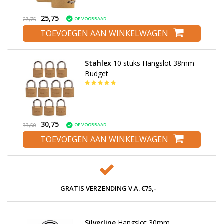
25,75
OP VOORRAAD
27,75
TOEVOEGEN AAN WINKELWAGEN
Stahlex
10 stuks Hangslot 38mm
Budget
30,75
OP VOORRAAD
33,50
TOEVOEGEN AAN WINKELWAGEN
GRATIS VERZENDING V.A. €75,-
Silverline
Hangslot 30mm