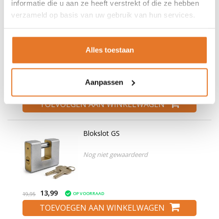
informatie die u aan ze heeft verstrekt of die ze hebben
verzameld op basis van uw gebruik van hun services.
Lock-it
Discus met kistoverval
Alles toestaan
Nog niet gewaardeerd
Aanpassen
18,95
OP VOORRAAD
21,72
TOEVOEGEN AAN WINKELWAGEN
Blokslot GS
Nog niet gewaardeerd
13,99
OP VOORRAAD
19,95
TOEVOEGEN AAN WINKELWAGEN