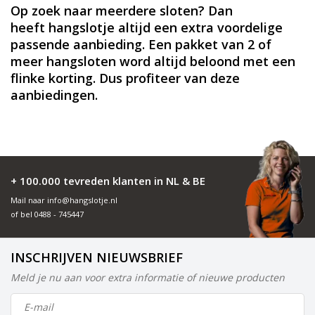
Op zoek naar meerdere sloten? Dan
heeft
hangslotje
altijd een extra voordelige
passende aanbieding. Een pakket van 2 of
meer hangsloten word altijd beloond met een
flinke korting. Dus profiteer van deze
aanbiedingen.
+ 100.000 tevreden klanten in NL & BE
Mail naar
info@hangslotje.nl
of bel
0488 - 745447
INSCHRIJVEN NIEUWSBRIEF
Meld je nu aan voor extra informatie of nieuwe producten