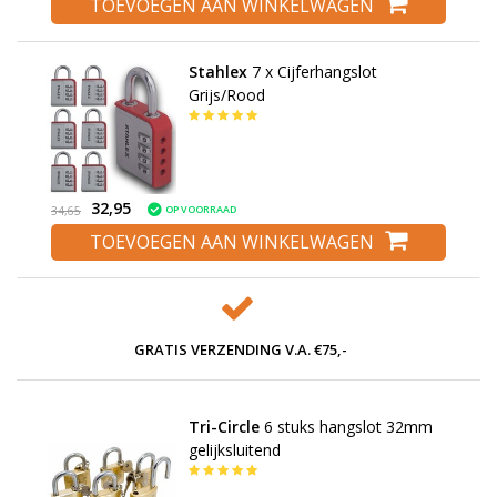
TOEVOEGEN AAN WINKELWAGEN
Stahlex
7 x Cijferhangslot
Grijs/Rood
32,95
OP VOORRAAD
34,65
TOEVOEGEN AAN WINKELWAGEN
GRATIS VERZENDING V.A. €75,-
Tri-Circle
6 stuks hangslot 32mm
gelijksluitend