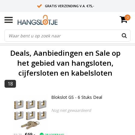
GRATIS VERZENDING V.A. €75,-
0
OP WERKDAGEN VOOR 15:00 BESTELD? VOLGENDE DAG OP SLOT!
ALLES UIT VOORRAAD
FILTERS
Deals, Aanbiedingen en Sale op
het gebied van hangsloten,
cijfersloten en kabelsloten
18
Blokslot GS - 6 Stuks Deal
Nog niet gewaardeerd
€69,-
OP VOORRAAD
83,70