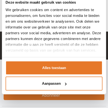
7,35
9,95
Deze website maakt gebruik van cookies
Nog niet gewaardeerd
Nog niet gewaardeerd
We gebruiken cookies om content en advertenties te
OP VOORRAAD
OP VOORRAAD
personaliseren, om functies voor social media te bieden
en om ons websiteverkeer te analyseren. Ook delen we
informatie over uw gebruik van onze site met onze
partners voor social media, adverteren en analyse. Deze
partners kunnen deze gegevens combineren met andere
+ 100.000 tevreden klanten in NL & BE
informatie die u aan ze heeft verstrekt of die ze hebben
Mail naar
info@hangslotje.nl
verzameld op basis van uw gebruik van hun services.
of bel
0488 - 745447
INSCHRIJVEN NIEUWSBRIEF
Alles toestaan
Meld je nu aan voor extra informatie of nieuwe producten
Aanpassen
Abonneer