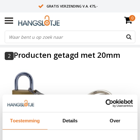
GRATIS VERZENDING V.A. €75,-
0
OP WERKDAGEN VOOR 15:00 BESTELD? VOLGENDE DAG OP SLOT!
ALLES UIT VOORRAAD
FILTERS
Producten getagd met 20mm
2
Toestemming
Details
Over
Burgwächter
400 E
Sleutelringen verzinkt 20
Magno 20mm
mm - 100 stuks