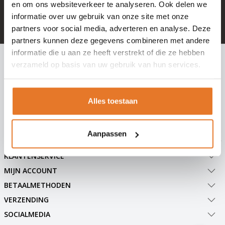
+ 100.000 tevreden klanten in NL & BE
en om ons websiteverkeer te analyseren. Ook delen we
informatie over uw gebruik van onze site met onze
Mail naar
info@hangslotje.nl
of bel
0488 - 745447
partners voor social media, adverteren en analyse. Deze
partners kunnen deze gegevens combineren met andere
informatie die u aan ze heeft verstrekt of die ze hebben
INSCHRIJVEN NIEUWSBRIEF
verzameld op basis van uw gebruik van hun services.
Meld je nu aan voor extra informatie of nieuwe producten
Alles toestaan
Abonneer
Aanpassen
KLANTENSERVICE
MIJN ACCOUNT
BETAALMETHODEN
VERZENDING
SOCIALMEDIA