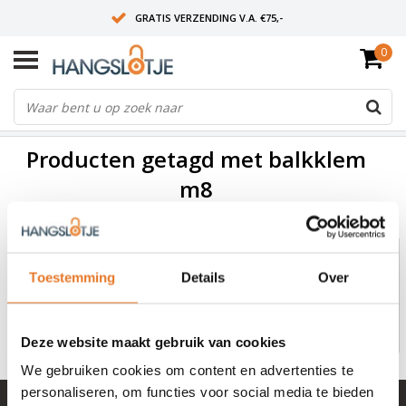
GRATIS VERZENDING V.A. €75,-
0
OP WERKDAGEN VOOR 15:00 BESTELD? VOLGENDE DAG OP SLOT!
ALLES UIT VOORRAAD
FILTERS
Producten getagd met balkklem
m8
0
Toestemming
Details
Over
Geen producten gevonden!...
Deze website maakt gebruik van cookies
We gebruiken cookies om content en advertenties te
personaliseren, om functies voor social media te bieden