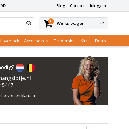
AAD
Blog
Contact
Inloggen
0
Winkelwagen
Loverlock
Accessoires
Cilinderslot
Kluis
Deals
nodig?
angslotje.nl
45447
0 tevreden klanten