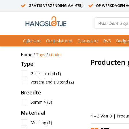
GRATIS VERZENDING V.A. €75,-
OP WERKDAGEN VO
Cijferslot
Gelijksluitend
Discusslot
RVS
Budge
Home
/
Tags
/
cilinder
Producten 
Type
Gelijksluitend
(1)
Verschillend sluitend
(2)
Breedte
60mm >
(3)
Materiaal
1 - 3 Van 3
| Produ
Messing
(1)