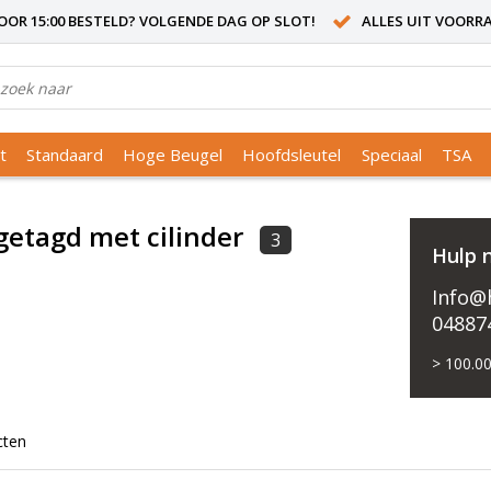
OR 15:00 BESTELD? VOLGENDE DAG OP SLOT!
ALLES UIT VOORR
t
Standaard
Hoge Beugel
Hoofdsleutel
Speciaal
TSA
getagd met cilinder
3
Hulp 
Info@h
04887
> 100.00
cten