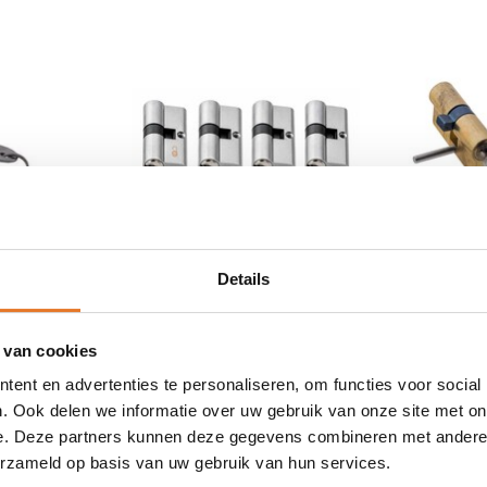
Details
erslot
Stahlex
4 stuks
Stahlex
M
Cilindersloten 60mm
Cilindersl
 van cookies
17,95
9,95
Profiel
ent en advertenties te personaliseren, om functies voor social
rdeerd
Nog niet gewaardeerd
Nog niet g
. Ook delen we informatie over uw gebruik van onze site met on
AAD
OP VOORRAAD
OP VO
e. Deze partners kunnen deze gegevens combineren met andere i
erzameld op basis van uw gebruik van hun services.