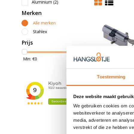
Aluminium
(2)
Merken
Alle merken
Stahlex
Prijs
Min: €
0
Max: €
20
Toestemming
Stahlex
Cilind
60mm Profiel
Deze website maakt gebruik
2,99
We gebruiken cookies om cont
Nog niet gewaa
websiteverkeer te analyseren
OP VOORR
media, adverteren en analys
verstrekt of die ze hebben v