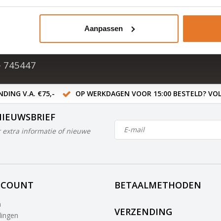
cten
Aanpassen
ten in NL & BE
- 745447
DING V.A. €75,-
OP WERKDAGEN VOOR 15:00 BESTELD? VOL
NIEUWSBRIEF
 extra informatie of nieuwe
CCOUNT
BETAALMETHODEN
n
VERZENDING
lingen