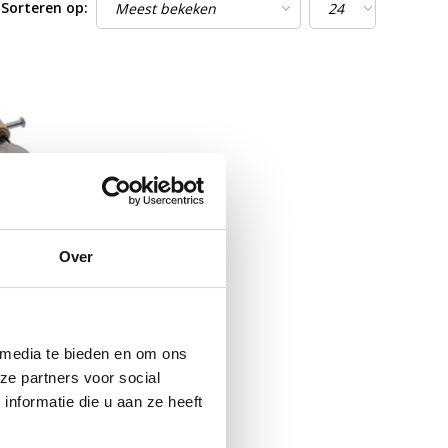
Sorteren op:
Over
essing
ot 60mm Profiel
 media te bieden en om ons
ewaardeerd
ze partners voor social
ORRAAD
nformatie die u aan ze heeft