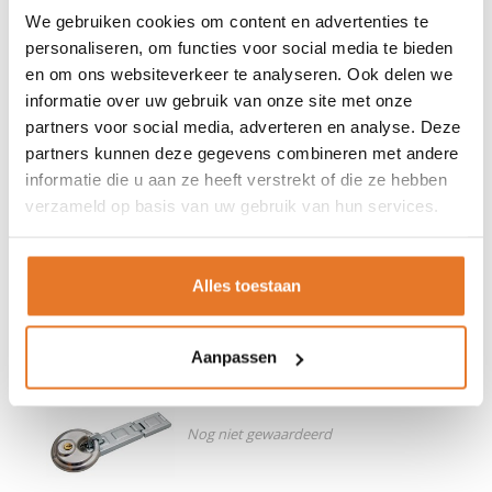
We gebruiken cookies om content en advertenties te
Stahlex
Discus Hangslot 90mm
personaliseren, om functies voor social media te bieden
(groot)
en om ons websiteverkeer te analyseren. Ook delen we
informatie over uw gebruik van onze site met onze
partners voor social media, adverteren en analyse. Deze
partners kunnen deze gegevens combineren met andere
10,95
OP VOORRAAD
informatie die u aan ze heeft verstrekt of die ze hebben
TOEVOEGEN AAN WINKELWAGEN
verzameld op basis van uw gebruik van hun services.
Alles toestaan
GRATIS VERZENDING V.A. €75,-
Aanpassen
Lock-it
Discus met kistoverval
Nog niet gewaardeerd