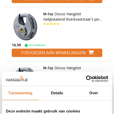
M-loy
Discus Hangslot
Gelijksluitend Roestvaststaal 5 pins
70mm
16,99
OP VOORRAAD
TOEVOEGEN AAN WINKELWAGEN
M-loy
Discus Hangslot
Roestvaststaal 5 pins 70mm
Toestemming
Details
Over
16,95
OP VOORRAAD
TOEVOEGEN AAN WINKELWAGEN
Deze website maakt gebruik van cookies