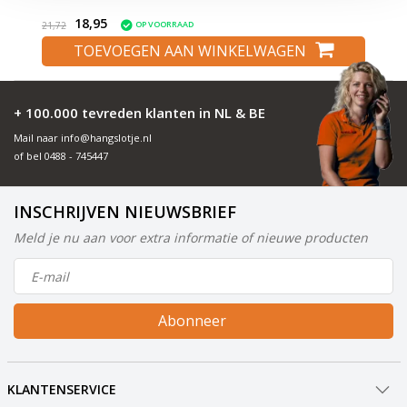
18,95
OP VOORRAAD
21,72
TOEVOEGEN AAN WINKELWAGEN
+ 100.000 tevreden klanten in NL & BE
Mail naar
info@hangslotje.nl
of bel
0488 - 745447
INSCHRIJVEN NIEUWSBRIEF
Meld je nu aan voor extra informatie of nieuwe producten
Abonneer
KLANTENSERVICE