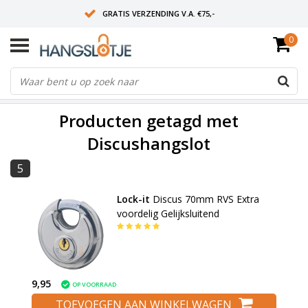
GRATIS VERZENDING V.A. €75,-
0
OP WERKDAGEN VOOR 15:00 BESTELD? VOLGENDE DAG OP SLOT!
ALLES UIT VOORRAAD
FILTERS
Producten getagd met
Discushangslot
5
Lock-it
Discus 70mm RVS Extra
voordelig Gelijksluitend
9,95
OP VOORRAAD
TOEVOEGEN AAN WINKELWAGEN