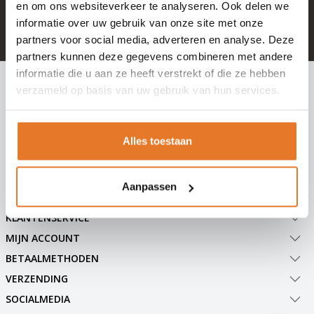
+ 100.000 tevreden klanten in NL & BE
en om ons websiteverkeer te analyseren. Ook delen we
informatie over uw gebruik van onze site met onze
Mail naar
info@hangslotje.nl
of bel
0488 - 745447
partners voor social media, adverteren en analyse. Deze
partners kunnen deze gegevens combineren met andere
informatie die u aan ze heeft verstrekt of die ze hebben
INSCHRIJVEN NIEUWSBRIEF
verzameld op basis van uw gebruik van hun services.
Meld je nu aan voor extra informatie of nieuwe producten
Alles toestaan
Abonneer
Aanpassen
KLANTENSERVICE
MIJN ACCOUNT
BETAALMETHODEN
VERZENDING
SOCIALMEDIA