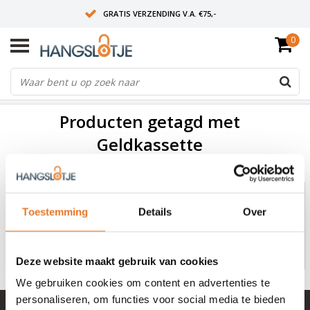
GRATIS VERZENDING V.A. €75,-
0
OP WERKDAGEN VOOR 15:00 BESTELD? VOLGENDE DAG OP SLOT!
ALLES UIT VOORRAAD
FILTERS
Producten getagd met
Geldkassette
0
Toestemming
Details
Over
Geen producten gevonden!...
Deze website maakt gebruik van cookies
We gebruiken cookies om content en advertenties te
personaliseren, om functies voor social media te bieden