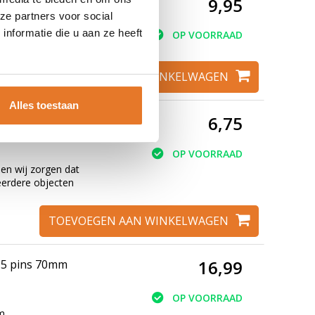
9,95
ijksluitend
ze partners voor social
nformatie die u aan ze heeft
OP VOORRAAD
ngsloten.
TOEVOEGEN AAN WINKELWAGEN
Alles toestaan
6,75
OP VOORRAAD
en wij zorgen dat
eerdere objecten
TOEVOEGEN AAN WINKELWAGEN
16,99
l 5 pins 70mm
OP VOORRAAD
mm