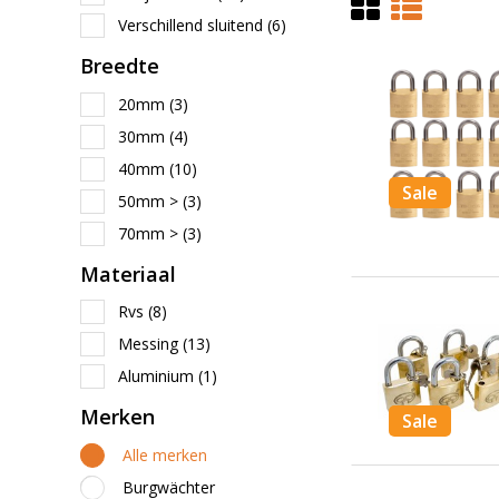
Verschillend sluitend
(6)
Breedte
20mm
(3)
30mm
(4)
40mm
(10)
Sale
50mm >
(3)
70mm >
(3)
Materiaal
Rvs
(8)
Messing
(13)
Aluminium
(1)
Merken
Sale
Alle merken
Burgwächter