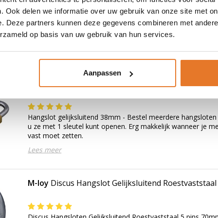
Stahlex
Hangslot 30mm 3 stuks Gekleurd Budget Gel
. Ook delen we informatie over uw gebruik van onze site met on
e. Deze partners kunnen deze gegevens combineren met andere i
Nog niet gewaardeerd
erzameld op basis van uw gebruik van hun services.
Hangslot 30mm 3 stuks Gekleurd Budget 1 sleutel voor 3 ha
Lees meer
Aanpassen
Tri-Circus
Hangslot gelijksluitend 38mm
Hangslot gelijksluitend 38mm - Bestel meerdere hangsloten 
u ze met 1 sleutel kunt openen. Erg makkelijk wanneer je m
vast moet zetten.
Lees meer
M-loy
Discus Hangslot Gelijksluitend Roestvaststaa
Discus Hangsloten Gelijksluitend Roestvaststaal 5 pins 70