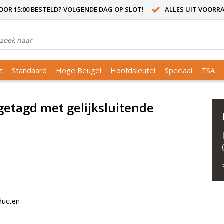
OR 15:00 BESTELD? VOLGENDE DAG OP SLOT!
ALLES UIT VOORR
t
Standaard
Hoge Beugel
Hoofdsleutel
Speciaal
TSA
getagd met gelijksluitende
ducten