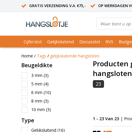
GRATIS VERZENDING V.A. €75,-
OP WERKDAGEN VO
Cijferslot
Gelijksluitend
Discusslot
RVS
Budge
Home
/
Tags
/
gelijksluitende hangsloten
Producten 
Beugeldikte
hangsloten
3 mm
(3)
23
5 mm
(4)
6 mm
(10)
8 mm
(3)
10 mm
(3)
1 - 23 Van 23
| Pro
Type
Gelijksluitend
(16)