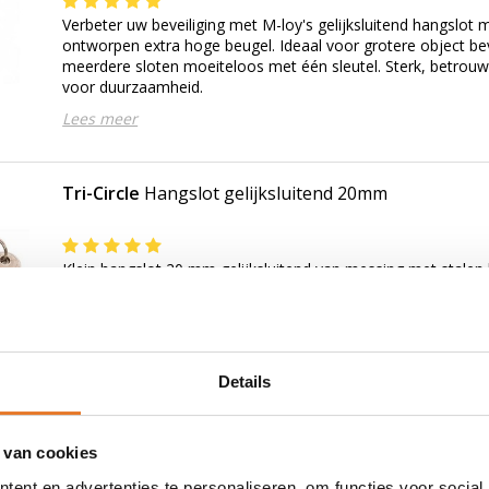
Verbeter uw beveiliging met M-loy's gelijksluitend hangslot 
ontworpen extra hoge beugel. Ideaal voor grotere object bev
meerdere sloten moeiteloos met één sleutel. Sterk, betro
voor duurzaamheid.
Lees meer
Tri-Circle
Hangslot gelijksluitend 20mm
Klein hangslot 20 mm gelijksluitend van messing met stalen
meerdere sloten bestelt openen ze allemaal met dezelfde sl
koffers, kluisjes, kastjes en kleine opbergkistjes.
Lees meer
Details
RZENDING V.A. €75,-
OP WERKDAGEN VOOR 15:00 BESTELD? VOLGENDE DAG OP 
 van cookies
ent en advertenties te personaliseren, om functies voor social