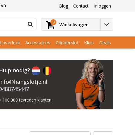
AAD
Blog
Contact
Inloggen
0
Winkelwagen
Loverlock
Accessoires
Cilinderslot
Kluis
Deals
Hulp nodig?
Info@hangslotje.nl
0488745447
> 100.000 tevreden klanten