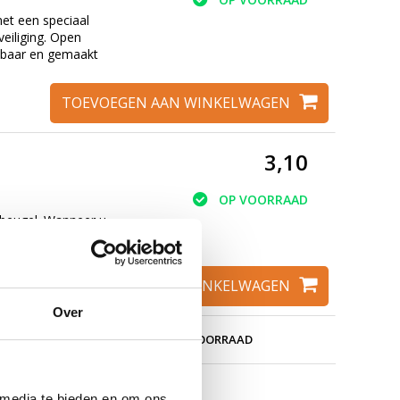
met een speciaal
eiliging. Open
uwbaar en gemaakt
TOEVOEGEN AAN WINKELWAGEN
3,10
OP VOORRAAD
 beugel. Wanneer u
eutel. Handig voor
TOEVOEGEN AAN WINKELWAGEN
Over
SLOT!
ALLES UIT VOORRAAD
 media te bieden en om ons