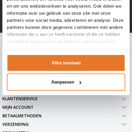
en om ons websiteverkeer te analyseren. Ook delen we
+ 100.000 tevreden klanten in NL & BE
informatie over uw gebruik van onze site met onze
Mail naar
info@hangslotje.nl
partners voor social media, adverteren en analyse. Deze
of bel
0488 - 745447
partners kunnen deze gegevens combineren met andere
informatie die u aan ze heeft verstrekt of die ze hebben
INSCHRIJVEN NIEUWSBRIEF
verzameld op basis van uw gebruik van hun services.
Meld je nu aan voor extra informatie of nieuwe producten
Alles toestaan
Abonneer
Aanpassen
KLANTENSERVICE
MIJN ACCOUNT
BETAALMETHODEN
VERZENDING