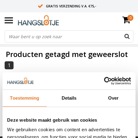
GRATIS VERZENDING V.A. €75,-
0
OP WERKDAGEN VOOR 15:00 BESTELD? VOLGENDE DAG OP SLOT!
ALLES UIT VOORRAAD
FILTERS
Producten getagd met geweerslot
1
Burgwächter
Gunlock
Nog niet gewaardeerd
Toestemming
Details
Over
21,75
OP VOORRAAD
Deze website maakt gebruik van cookies
TOEVOEGEN AAN WINKELWAGEN
We gebruiken cookies om content en advertenties te
personaliseren, om functies voor social media te bieden