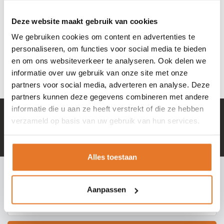
Benson
Lovelocker
Benson
Graveerset 11
Deze website maakt gebruik van cookies
Graveerpakket
delig mini
19,95
16,95
24,95
We gebruiken cookies om content en advertenties te
personaliseren, om functies voor social media te bieden
Nog niet gewaardeerd
OP VOORRAAD
OP VOORRAAD
en om ons websiteverkeer te analyseren. Ook delen we
informatie over uw gebruik van onze site met onze
partners voor social media, adverteren en analyse. Deze
partners kunnen deze gegevens combineren met andere
informatie die u aan ze heeft verstrekt of die ze hebben
+ 100.000 tevreden klanten in NL & BE
verzameld op basis van uw gebruik van hun services.
Mail naar
info@hangslotje.nl
of bel
0488 - 745447
Alles toestaan
INSCHRIJVEN NIEUWSBRIEF
Meld je nu aan voor extra informatie of nieuwe producten
Aanpassen