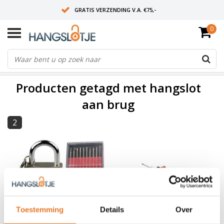
GRATIS VERZENDING V.A. €75,-
0
OP WERKDAGEN VOOR 15:00 BESTELD? VOLGENDE DAG OP SLOT!
ALLES UIT VOORRAAD
FILTERS
Producten getagd met hangslot
aan brug
2
Toestemming
Details
Over
Sale