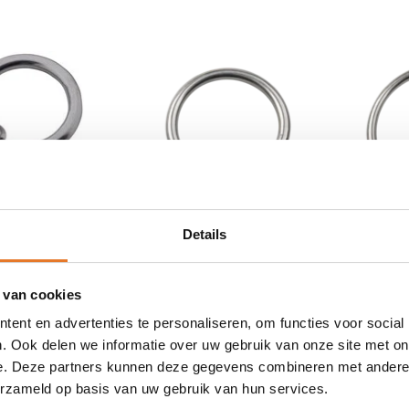
Details
anker
Gevello
Muuranker XL
Gevello
M
 van cookies
16,95
19,95
ent en advertenties te personaliseren, om functies voor social
rdeerd
Nog niet gewaardeerd
Nog niet g
. Ook delen we informatie over uw gebruik van onze site met on
AAD
OP VOORRAAD
OP VO
e. Deze partners kunnen deze gegevens combineren met andere i
erzameld op basis van uw gebruik van hun services.