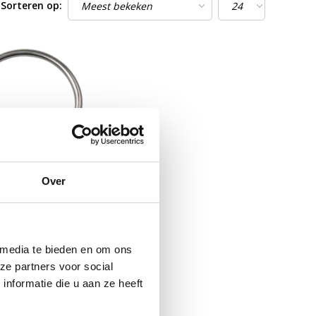
Sorteren op:
Over
uuranker XXL
 media te bieden en om ons
ewaardeerd
ze partners voor social
ORRAAD
nformatie die u aan ze heeft