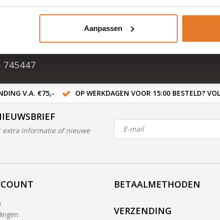
cten
Aanpassen
ten in NL & BE
- 745447
DING V.A. €75,-
OP WERKDAGEN VOOR 15:00 BESTELD? VOL
NIEUWSBRIEF
 extra informatie of nieuwe
CCOUNT
BETAALMETHODEN
n
VERZENDING
lingen