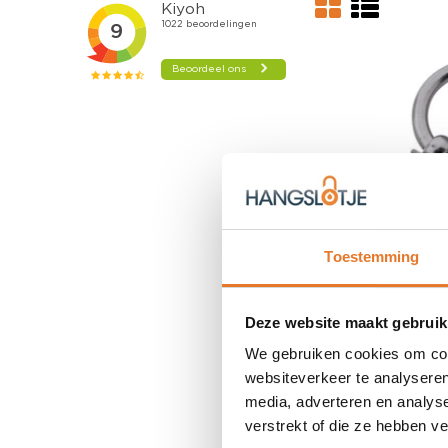
Toestemming
Gevello
Muur
Deze website maakt gebruik
13,95
We gebruiken cookies om cont
Nog niet gewaa
websiteverkeer te analyseren
OP VOORR
media, adverteren en analys
verstrekt of die ze hebben v