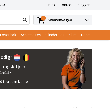
AAD
Blog
Contact
Inloggen
0
Winkelwagen
Loverlock
Accessoires
Cilinderslot
Kluis
Deals
nodig?
angslotje.nl
45447
0 tevreden klanten