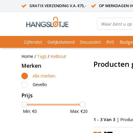
GRATIS VERZENDING V.A. €75,-
OP WERKDAGEN VO
Cijferslot
Gelijksluitend
Discusslot
RVS
Budge
Home
/
Tags
/
Keilbout
Producten 
Merken
Alle merken
Gevello
Prijs
Min: €
0
Max: €
20
1 - 3 Van 3
| Produ