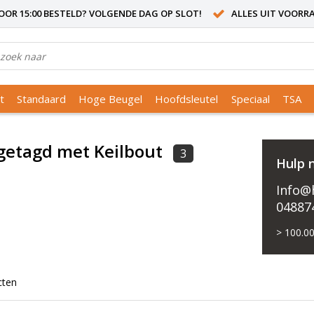
OR 15:00 BESTELD? VOLGENDE DAG OP SLOT!
ALLES UIT VOORR
t
Standaard
Hoge Beugel
Hoofdsleutel
Speciaal
TSA
getagd met Keilbout
3
Hulp 
Info@h
04887
> 100.00
cten