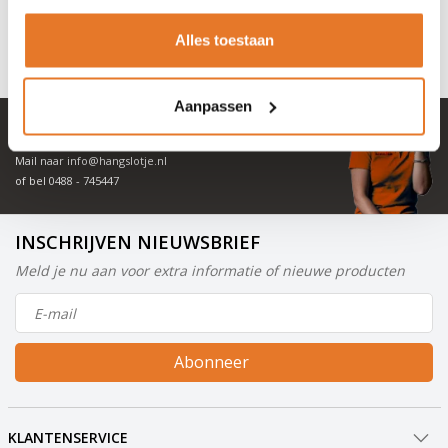
OP VOORRAAD
OP VOORRAAD
Alles toestaan
Aanpassen
+ 100.000 tevreden klanten in NL & BE
Mail naar
info@hangslotje.nl
of bel
0488 - 745447
INSCHRIJVEN NIEUWSBRIEF
Meld je nu aan voor extra informatie of nieuwe producten
Abonneer
KLANTENSERVICE