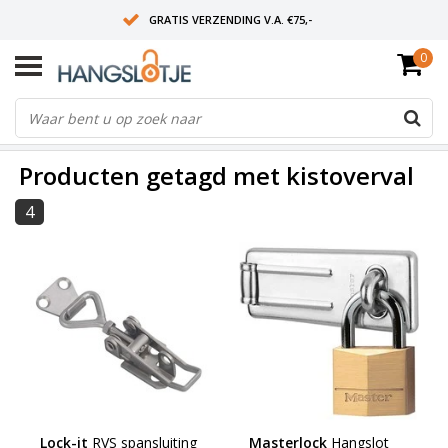
GRATIS VERZENDING V.A. €75,-
0
OP WERKDAGEN VOOR 15:00 BESTELD? VOLGENDE DAG OP SLOT!
ALLES UIT VOORRAAD
FILTERS
Producten getagd met kistoverval
4
Lock-it
RVS spansluiting
Masterlock
Hangslot