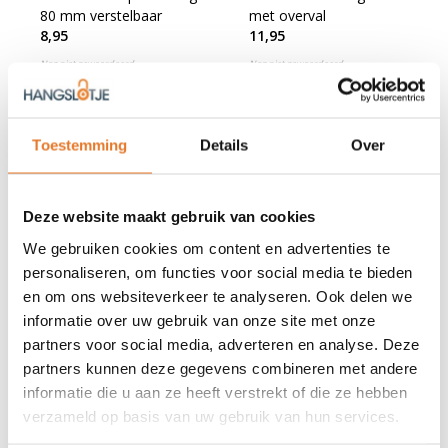
80 mm verstelbaar
met overval
8,95
11,95
Nog niet gewaardeerd
Nog niet gewaardeerd
OP VOORRAAD
OP VOORRAAD
Toestemming
Details
Over
Deze website maakt gebruik van cookies
We gebruiken cookies om content en advertenties te
personaliseren, om functies voor social media te bieden
en om ons websiteverkeer te analyseren. Ook delen we
informatie over uw gebruik van onze site met onze
Sale
partners voor social media, adverteren en analyse. Deze
partners kunnen deze gegevens combineren met andere
Lock-it
Kistoverval
Lock-it
Discus met
informatie die u aan ze heeft verstrekt of die ze hebben
kistoverval
verzameld op basis van uw gebruik van hun services.
11,77
18,95
21,72
Nog niet gewaardeerd