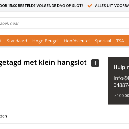
OR 15:00 BESTELD? VOLGENDE DAG OP SLOT!
ALLES UIT VOORR
t
Standaard
Hoge Beugel
Hoofdsleutel
Speciaal
TSA
getagd met klein hangslot
1
Hulp 
Info@h
04887
> 100.00
cten