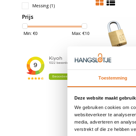
Messing
(1)
Prijs
Min: €
0
Max: €
10
Toestemming
Hangslot gelij
20mm - 2 deli
Deze website maakt gebruik
5,95
We gebruiken cookies om cont
Nog niet gewaa
websiteverkeer te analyseren
OP VOORR
media, adverteren en analys
verstrekt of die ze hebben v