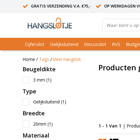
GRATIS VERZENDING V.A. €75,-
OP WERKDAGEN VO
Cijferslot
Gelijksluitend
Discusslot
RVS
Budge
Home
/
Tags
/
klein hangslot
Producten 
Beugeldikte
3 mm
(1)
Type
Gelijksluitend
(1)
Breedte
20mm
(1)
1 - 1 Van 1
| Produ
Materiaal