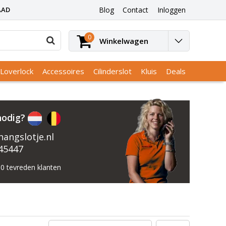
AAD
Blog
Contact
Inloggen
0
Winkelwagen
Loverlock
Accessoires
Cilinderslot
Kluis
Deals
nodig?
angslotje.nl
45447
0 tevreden klanten