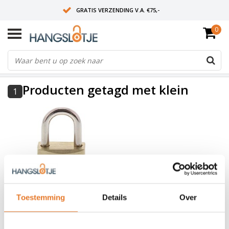
GRATIS VERZENDING V.A. €75,-
0
OP WERKDAGEN VOOR 15:00 BESTELD? VOLGENDE DAG OP SLOT!
ALLES UIT VOORRAAD
FILTERS
Producten getagd met klein
1
Toestemming
Details
Over
Burgwächter
Hangslot
15mm