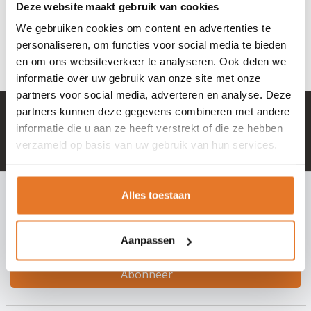
7,95
Deze website maakt gebruik van cookies
We gebruiken cookies om content en advertenties te
OP VOORRAAD
personaliseren, om functies voor social media te bieden
en om ons websiteverkeer te analyseren. Ook delen we
informatie over uw gebruik van onze site met onze
partners voor social media, adverteren en analyse. Deze
partners kunnen deze gegevens combineren met andere
+ 100.000 tevreden klanten in NL & BE
informatie die u aan ze heeft verstrekt of die ze hebben
Mail naar
info@hangslotje.nl
verzameld op basis van uw gebruik van hun services.
of bel
0488 - 745447
INSCHRIJVEN NIEUWSBRIEF
Alles toestaan
Meld je nu aan voor extra informatie of nieuwe producten
Aanpassen
Abonneer