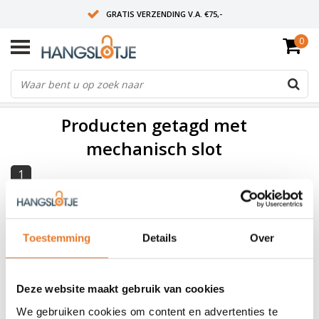
GRATIS VERZENDING V.A. €75,-
0
OP WERKDAGEN VOOR 15:00 BESTELD? VOLGENDE DAG OP SLOT!
ALLES UIT VOORRAAD
FILTERS
Producten getagd met
mechanisch slot
1
Stahlex
Mechanische kluis met
sleutel
Nog niet gewaardeerd
Toestemming
Details
Over
Deze website maakt gebruik van cookies
32,50
OP VOORRAAD
We gebruiken cookies om content en advertenties te
TOEVOEGEN AAN WINKELWAGEN