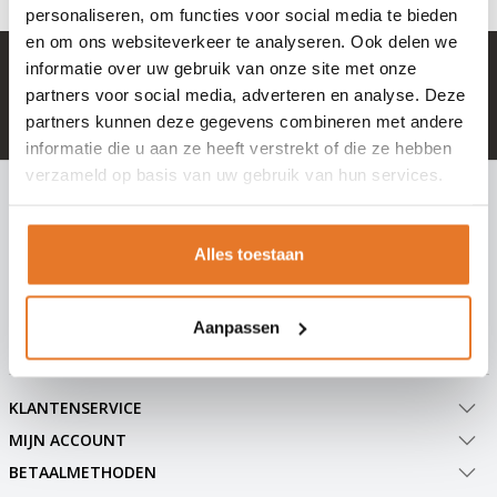
personaliseren, om functies voor social media te bieden
en om ons websiteverkeer te analyseren. Ook delen we
informatie over uw gebruik van onze site met onze
+ 100.000 tevreden klanten in NL & BE
partners voor social media, adverteren en analyse. Deze
Mail naar
info@hangslotje.nl
partners kunnen deze gegevens combineren met andere
of bel
0488 - 745447
informatie die u aan ze heeft verstrekt of die ze hebben
verzameld op basis van uw gebruik van hun services.
INSCHRIJVEN NIEUWSBRIEF
Meld je nu aan voor extra informatie of nieuwe producten
Alles toestaan
Abonneer
Aanpassen
KLANTENSERVICE
MIJN ACCOUNT
BETAALMETHODEN