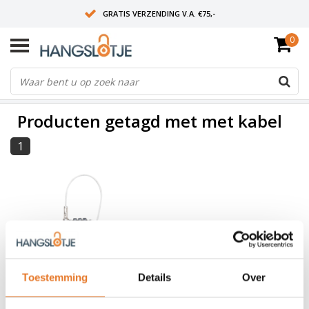
GRATIS VERZENDING V.A. €75,-
0
OP WERKDAGEN VOOR 15:00 BESTELD? VOLGENDE DAG OP SLOT!
ALLES UIT VOORRAAD
FILTERS
Producten getagd met met kabel
1
Toestemming
Details
Over
Technx
Intrekbare