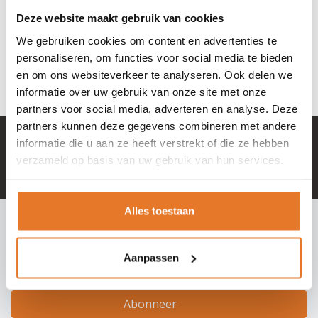
staalkabel met cijferslot
Deze website maakt gebruik van cookies
5,75
We gebruiken cookies om content en advertenties te
Nog niet gewaardeerd
personaliseren, om functies voor social media te bieden
OP VOORRAAD
en om ons websiteverkeer te analyseren. Ook delen we
informatie over uw gebruik van onze site met onze
partners voor social media, adverteren en analyse. Deze
partners kunnen deze gegevens combineren met andere
+ 100.000 tevreden klanten in NL & BE
informatie die u aan ze heeft verstrekt of die ze hebben
verzameld op basis van uw gebruik van hun services.
Mail naar
info@hangslotje.nl
of bel
0488 - 745447
Alles toestaan
INSCHRIJVEN NIEUWSBRIEF
Meld je nu aan voor extra informatie of nieuwe producten
Aanpassen
Abonneer