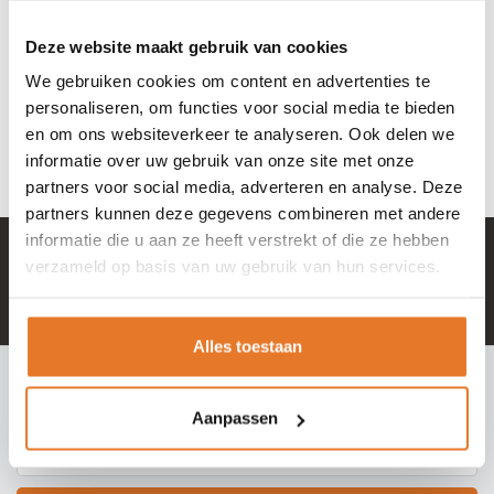
Masterlock
Sleutelkluis
Deze website maakt gebruik van cookies
met cijfers -
35,95
Veiligheidskastje
We gebruiken cookies om content en advertenties te
personaliseren, om functies voor social media te bieden
Nog niet gewaardeerd
OP VOORRAAD
en om ons websiteverkeer te analyseren. Ook delen we
informatie over uw gebruik van onze site met onze
partners voor social media, adverteren en analyse. Deze
partners kunnen deze gegevens combineren met andere
informatie die u aan ze heeft verstrekt of die ze hebben
+ 100.000 tevreden klanten in NL & BE
verzameld op basis van uw gebruik van hun services.
Mail naar
info@hangslotje.nl
of bel
0488 - 745447
Alles toestaan
INSCHRIJVEN NIEUWSBRIEF
Meld je nu aan voor extra informatie of nieuwe producten
Aanpassen