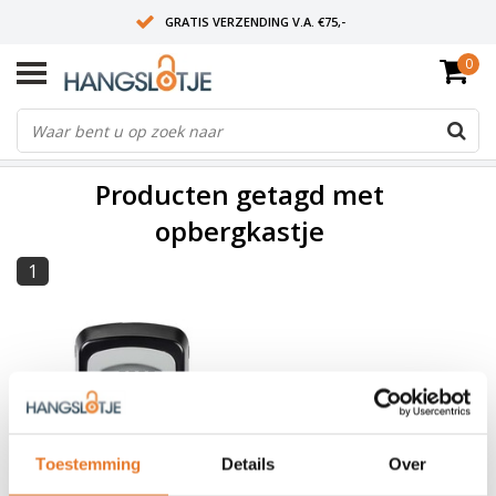
GRATIS VERZENDING V.A. €75,-
0
OP WERKDAGEN VOOR 15:00 BESTELD? VOLGENDE DAG OP SLOT!
ALLES UIT VOORRAAD
FILTERS
Producten getagd met
opbergkastje
1
Toestemming
Details
Over