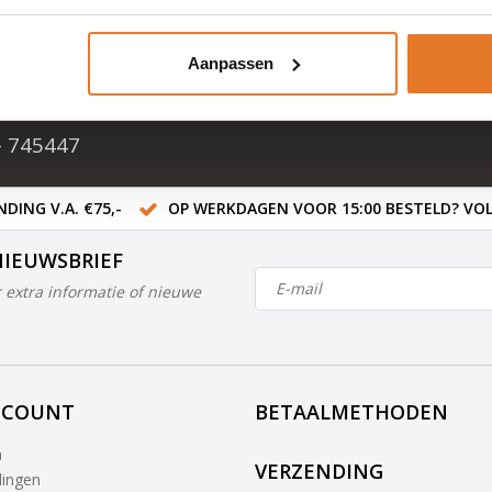
cten
Aanpassen
ten in NL & BE
- 745447
DING V.A. €75,-
OP WERKDAGEN VOOR 15:00 BESTELD? VOL
NIEUWSBRIEF
 extra informatie of nieuwe
CCOUNT
BETAALMETHODEN
n
VERZENDING
lingen