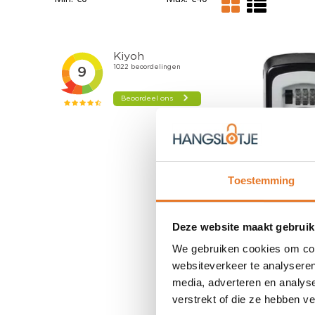
Toestemming
Masterlock
Sl
met cijfers -
Deze website maakt gebruik
35,95
Veiligheidskas
We gebruiken cookies om cont
Nog niet gewaa
websiteverkeer te analyseren
OP VOORR
media, adverteren en analys
verstrekt of die ze hebben v