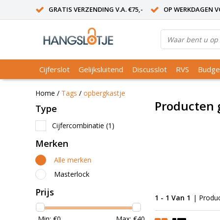
GRATIS VERZENDING V.A. €75,-
OP WERKDAGEN VO
Cijferslot
Gelijksluitend
Discusslot
RVS
Budge
Home
/
Tags
/
opbergkastje
Producten 
Type
Cijfercombinatie
(1)
Merken
Alle merken
Masterlock
Prijs
1 - 1 Van 1
| Produ
Min: €
0
Max: €
40