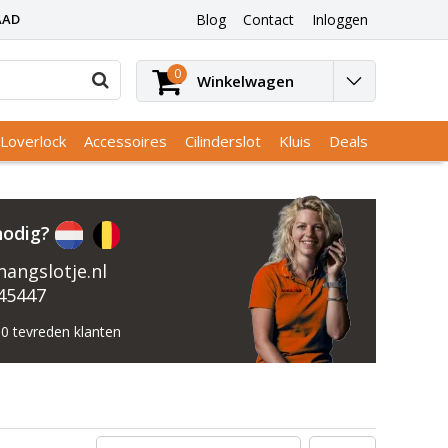
AAD
Blog
Contact
Inloggen
0
Winkelwagen
Loverlock
Accessoires
Cilinderslot
Kluis
Deals
nodig?
angslotje.nl
45447
0 tevreden klanten