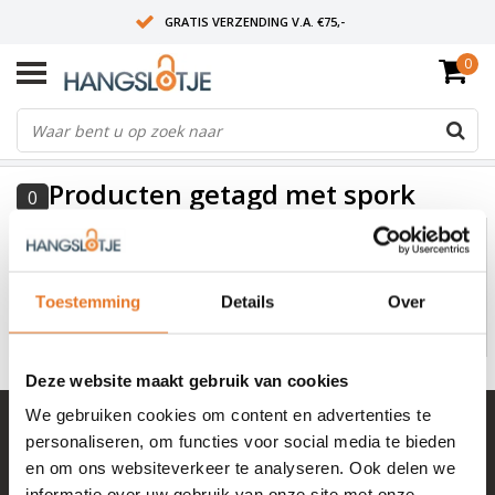
GRATIS VERZENDING V.A. €75,-
0
OP WERKDAGEN VOOR 15:00 BESTELD? VOLGENDE DAG OP SLOT!
ALLES UIT VOORRAAD
FILTERS
Producten getagd met spork
0
Geen producten gevonden!...
Toestemming
Details
Over
Deze website maakt gebruik van cookies
We gebruiken cookies om content en advertenties te
+ 100.000 tevreden klanten in NL & BE
personaliseren, om functies voor social media te bieden
Mail naar
info@hangslotje.nl
en om ons websiteverkeer te analyseren. Ook delen we
of bel
0488 - 745447
informatie over uw gebruik van onze site met onze