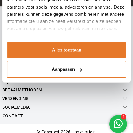
partners voor social media, adverteren en analyse. Deze
INSCHRIJVEN NIEUWSBRIEF
partners kunnen deze gegevens combineren met andere
informatie die u aan ze heeft verstrekt of die ze hebben
Meld je nu aan voor extra informatie of nieuwe producten
verzameld op basis van uw gebruik van hun services.
Abonneer
Alles toestaan
Aanpassen
KLANTENSERVICE
MIJN ACCOUNT
BETAALMETHODEN
VERZENDING
SOCIALMEDIA
CONTACT
© Copyright 2026 Hangslotje.nl