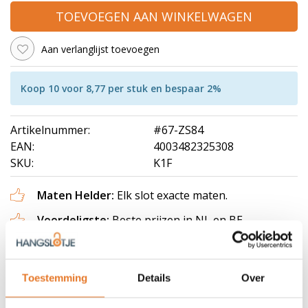
TOEVOEGEN AAN WINKELWAGEN
Aan verlanglijst toevoegen
Koop 10 voor 8,77 per stuk en bespaar 2%
Artikelnummer:
#67-ZS84
EAN:
4003482325308
SKU:
K1F
Maten Helder:
Elk slot exacte maten.
Voordeligste:
Beste prijzen in NL en BE
Topkwaliteit:
Altijd "hangend de beste".
Bel Ons:
Telefoon 0488745447
Toestemming
Details
Over
Klantenservice van
07:00
to
17:00