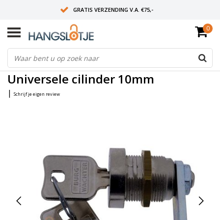
GRATIS VERZENDING V.A. €75,-
0
OP WERKDAGEN VOOR 15:00 BESTELD? VOLGENDE DAG OP SLOT!
ALLES UIT VOORRAAD
Home
/
Universele cilinder 10mm
Universele cilinder 10mm
|
Schrijf je eigen review