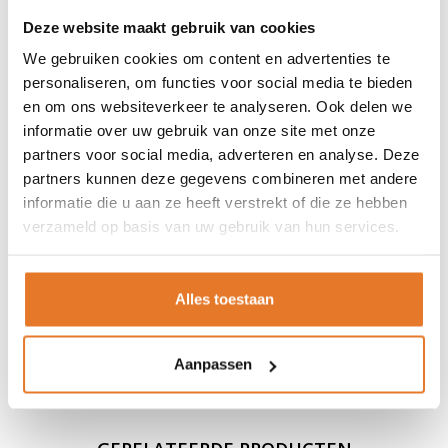
Deze website maakt gebruik van cookies
INFORMATIE
We gebruiken cookies om content en advertenties te
Burgwächter Universele cilinder 10mm
personaliseren, om functies voor social media te bieden
Deze universele schijfjescilinder met
en om ons websiteverkeer te analyseren. Ook delen we
keersleutel is van het merk Burgwächter.
informatie over uw gebruik van onze site met onze
partners voor social media, adverteren en analyse. Deze
partners kunnen deze gegevens combineren met andere
Hoogvast vernikkeld zinkspuitwerk
informatie die u aan ze heeft verstrekt of die ze hebben
Met bevestigingsmoer
Grendel in een hoek van 90° verstelbaar
verzameld op basis van uw gebruik van hun services.
Dit hangslot heeft een RVS binnenwerk en een massieve
messing body. En heeft een hoog aantal verschillende sluitingen!
Alles toestaan
Wilt u meer informatie omtrent het slot? Neem gerust
contact op met onze klantenservice, zij staan voor u klaar!
Aanpassen
Op werkdagen voor 15:00 besteld is morgen op slot!