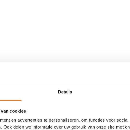
Details
 van cookies
ent en advertenties te personaliseren, om functies voor social
. Ook delen we informatie over uw gebruik van onze site met on