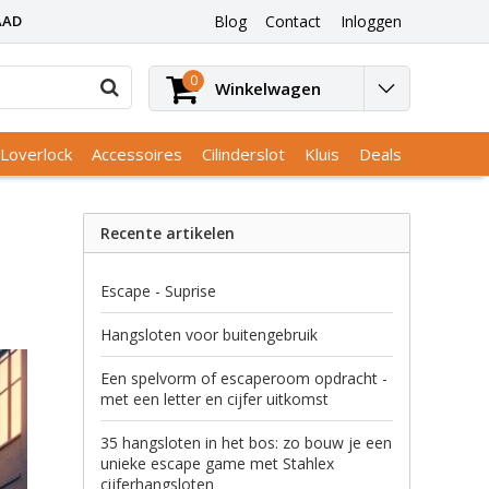
AAD
Blog
Contact
Inloggen
0
Winkelwagen
Loverlock
Accessoires
Cilinderslot
Kluis
Deals
Recente artikelen
Escape - Suprise
Hangsloten voor buitengebruik
Een spelvorm of escaperoom opdracht -
met een letter en cijfer uitkomst
35 hangsloten in het bos: zo bouw je een
unieke escape game met Stahlex
cijferhangsloten