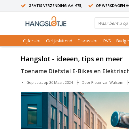
GRATIS VERZENDING V.A. €75,-
OP WERKDAGEN VO
Cijferslot
Gelijksluitend
Discusslot
RVS
Budge
Hangslot - ideeen, tips en meer
Toename Diefstal E-Bikes en Elektrisc
Geplaatst op
26 Maart 2024
Door Pieter van Walsem