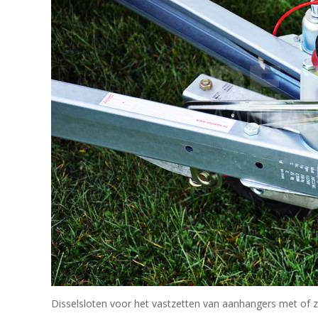
Disselsloten voor het vastzetten van aanhangers met of