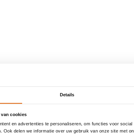
Details
 van cookies
ent en advertenties te personaliseren, om functies voor social
. Ook delen we informatie over uw gebruik van onze site met on