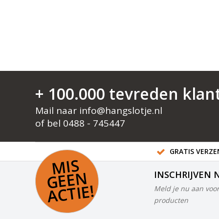
+ 100.000 tevreden klan
Mail naar
info@hangslotje.nl
of bel
0488 - 745447
GRATIS VERZEN
MI
S
G
E
E
A
C
TI
N
INSCHRIJVEN 
E!
Meld je nu aan voor
producten