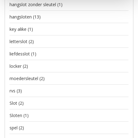
hangslot zonder sleutel
(1)
hangsloten
(13)
key alike
(1)
letterslot
(2)
liefdesslot
(1)
locker
(2)
moedersleutel
(2)
rvs
(3)
Slot
(2)
Sloten
(1)
spel
(2)