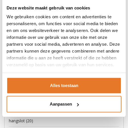
aparte
(1)
Deze website maakt gebruik van cookies
We gebruiken cookies om content en advertenties te
Blog
(3)
personaliseren, om functies voor social media te bieden
Burg-Wächter
(1)
en om ons websiteverkeer te analyseren. Ook delen we
informatie over uw gebruik van onze site met onze
cijfercombinatie
(1)
partners voor social media, adverteren en analyse. Deze
partners kunnen deze gegevens combineren met andere
cijferslot
(9)
informatie die u aan ze heeft verstrekt of die ze hebben
discus
(2)
verzameld op basis van uw gebruik van hun services.
Discusslot
(2)
Alles toestaan
escaperoom
(5)
Filmpje
(2)
Aanpassen
handgranaat effect
(1)
hangslot
(20)