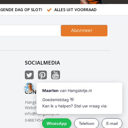
GENDE DAG OP SLOT!
ALLES UIT VOORRAAD
Abonneer
SOCIALMEDIA
CONTACT
Hangslotje
Webshop met voordelige hangsloten
info@hangslotje.nl
0488745447