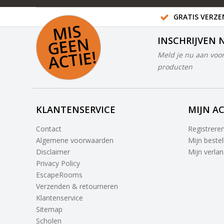
GRATIS VERZEN
MI
S
G
E
E
A
C
TI
N
INSCHRIJVEN 
E!
Meld je nu aan voor
producten
KLANTENSERVICE
MIJN A
Contact
Registrere
Algemene voorwaarden
Mijn bestel
Disclaimer
Mijn verlang
Privacy Policy
EscapeRooms
Verzenden & retourneren
Klantenservice
Sitemap
Scholen