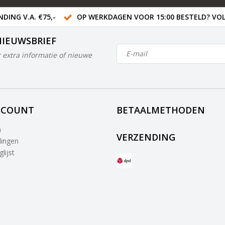
DING V.A. €75,-
OP WERKDAGEN VOOR 15:00 BESTELD? VOL
NIEUWSBRIEF
 extra informatie of nieuwe
CCOUNT
BETAALMETHODEN
n
VERZENDING
lingen
lijst