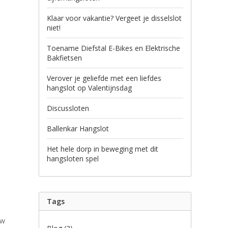
Klaar voor vakantie? Vergeet je disselslot
niet!
Toename Diefstal E-Bikes en Elektrische
Bakfietsen
Verover je geliefde met een liefdes
hangslot op Valentijnsdag
Discussloten
Ballenkar Hangslot
Het hele dorp in beweging met dit
hangsloten spel
Tags
uw