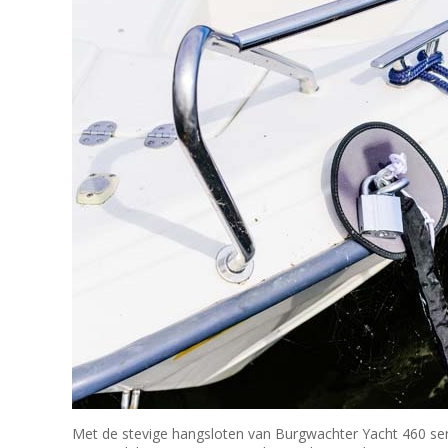
Met de stevige hangsloten van Burgwachter Yacht 460 ser