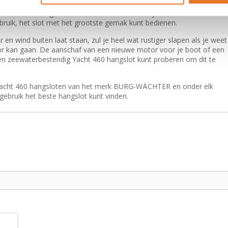
ale beschermlaag van kunststof aan de buitenzijde van het Yacht 460
ebruik, het slot met het grootste gemak kunt bedienen.
er en wind buiten laat staan, zul je heel wat rustiger slapen als je weet
r kan gaan. De aanschaf van een nieuwe motor voor je boot of een
 een zeewaterbestendig Yacht 460 hangslot kunt proberen om dit te
Yacht 460 hangsloten van het merk BURG-WÄCHTER en onder elk
gebruik het beste hangslot kunt vinden.