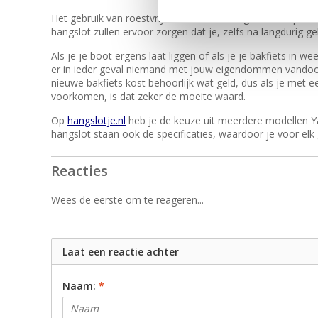
Het gebruik van roestvrijstaal voor de beugel en de speci
hangslot zullen ervoor zorgen dat je, zelfs na langdurig g
Als je je boot ergens laat liggen of als je je bakfiets in we
er in ieder geval niemand met jouw eigendommen vandoo
nieuwe bakfiets kost behoorlijk wat geld, dus als je met
voorkomen, is dat zeker de moeite waard.
Op
hangslotje.nl
heb je de keuze uit meerdere modellen 
hangslot staan ook de specificaties, waardoor je voor elk 
Reacties
Wees de eerste om te reageren...
Laat een reactie achter
Naam:
*