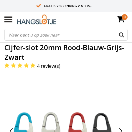
GRATIS VERZENDING V.A. €75,-
0
OP WERKDAGEN VOOR 15:00 BESTELD? VOLGENDE DAG OP SLOT!
ALLES UIT VOORRAAD
Home
/
Cijfer-slot 20mm Rood-Blauw-Grijs-Zwart
Cijfer-slot 20mm Rood-Blauw-Grijs-
Zwart
4 review(s)