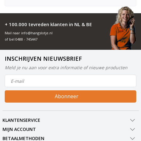
+ 100.000 tevreden klanten in NL & BE
Mail naar
info@hangslotje.nl
of bel
0488 - 745447
INSCHRIJVEN NIEUWSBRIEF
Meld je nu aan voor extra informatie of nieuwe producten
Abonneer
KLANTENSERVICE
MIJN ACCOUNT
BETAALMETHODEN