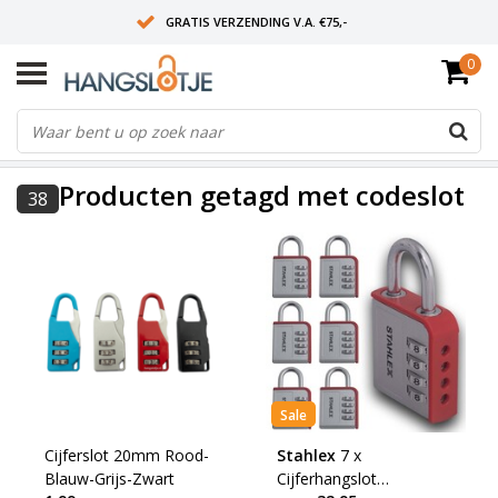
GRATIS VERZENDING V.A. €75,-
0
OP WERKDAGEN VOOR 15:00 BESTELD? VOLGENDE DAG OP SLOT!
ALLES UIT VOORRAAD
FILTERS
Producten getagd met codeslot
38
Sale
Cijferslot 20mm Rood-
Stahlex
7 x
Blauw-Grijs-Zwart
Cijferhangslot