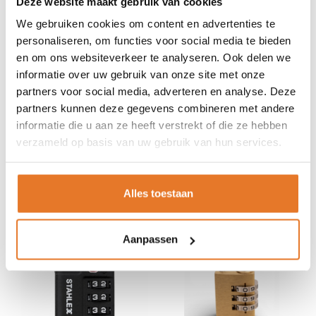
Deze website maakt gebruik van cookies
We gebruiken cookies om content en advertenties te
personaliseren, om functies voor social media te bieden
en om ons websiteverkeer te analyseren. Ook delen we
informatie over uw gebruik van onze site met onze
Stahlex
Cijferslot
Tri-Circle
Cijferslot -
partners voor social media, adverteren en analyse. Deze
20mm Geel Zwart Grijs
65mm
partners kunnen deze gegevens combineren met andere
2,19
8,95
informatie die u aan ze heeft verstrekt of die ze hebben
Nog niet gewaardeerd
verzameld op basis van uw gebruik van hun services.
OP VOORRAAD
OP VOORRAAD
Alles toestaan
Aanpassen