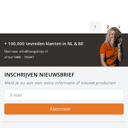
1
2
+ 100.000 tevreden klanten in NL & BE
Mail naar
info@hangslotje.nl
of bel
0488 - 745447
INSCHRIJVEN NIEUWSBRIEF
Meld je nu aan voor extra informatie of nieuwe producten
Abonneer