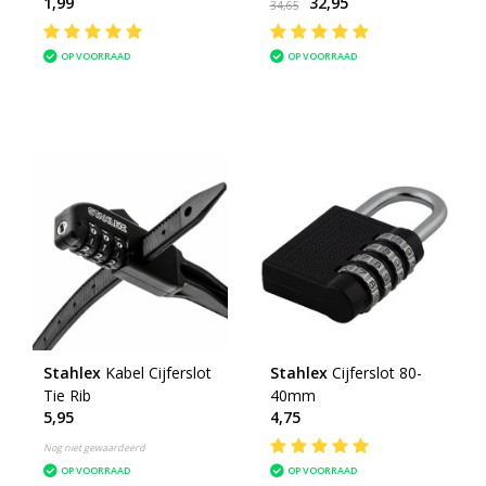
1,99
32,95
Grijs/Rood
34,65
OP VOORRAAD
OP VOORRAAD
Stahlex
Kabel Cijferslot
Stahlex
Cijferslot 80-
Tie Rib
40mm
5,95
4,75
Nog niet gewaardeerd
OP VOORRAAD
OP VOORRAAD