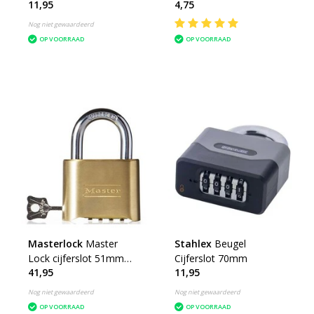
11,95
4,75
Nog niet gewaardeerd
OP VOORRAAD
OP VOORRAAD
Masterlock
Master
Stahlex
Beugel
Lock cijferslot 51mm
Cijferslot 70mm
41,95
11,95
massief messing
Nog niet gewaardeerd
Nog niet gewaardeerd
OP VOORRAAD
OP VOORRAAD