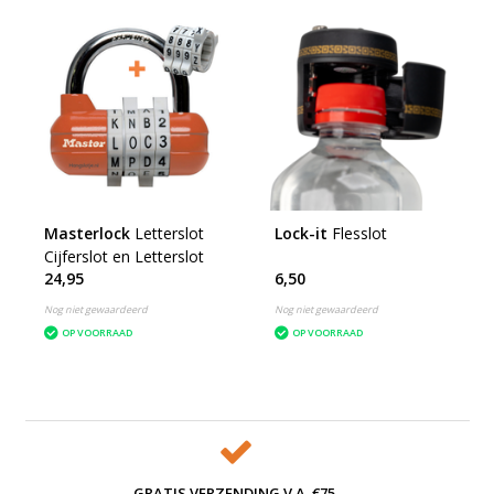
Masterlock
Letterslot
Lock-it
Flesslot
Cijferslot en Letterslot
24,95
6,50
Nog niet gewaardeerd
Nog niet gewaardeerd
OP VOORRAAD
OP VOORRAAD
GRATIS VERZENDING V.A. €75,-