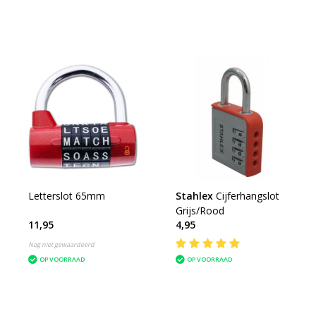
Letterslot 65mm
Stahlex
Cijferhangslot
Grijs/Rood
11,95
4,95
Nog niet gewaardeerd
OP VOORRAAD
OP VOORRAAD