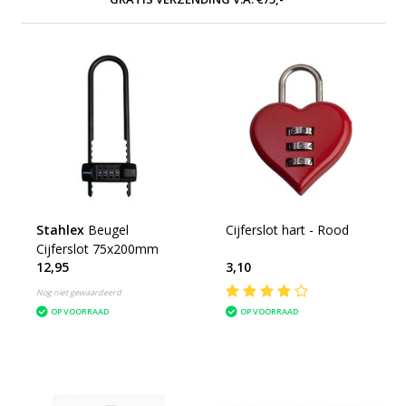
Stahlex
Beugel
Cijferslot hart - Rood
Cijferslot 75x200mm
12,95
3,10
Nog niet gewaardeerd
OP VOORRAAD
OP VOORRAAD