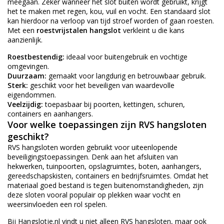
meegaan. Zeker wanneer het slot buiten wordt gebruikt, krijgt
het te maken met regen, kou, vuil en vocht. Een standaard slot
kan hierdoor na verloop van tijd stroef worden of gaan roesten.
Met een
roestvrijstalen hangslot
verkleint u die kans
aanzienlijk.
Roestbestendig:
ideaal voor buitengebruik en vochtige
omgevingen.
Duurzaam:
gemaakt voor langdurig en betrouwbaar gebruik.
Sterk:
geschikt voor het beveiligen van waardevolle
eigendommen.
Veelzijdig:
toepasbaar bij poorten, kettingen, schuren,
containers en aanhangers.
Voor welke toepassingen zijn RVS hangsloten
geschikt?
RVS hangsloten worden gebruikt voor uiteenlopende
beveiligingstoepassingen. Denk aan het afsluiten van
hekwerken, tuinpoorten, opslagruimtes, boten, aanhangers,
gereedschapskisten, containers en bedrijfsruimtes. Omdat het
materiaal goed bestand is tegen buitenomstandigheden, zijn
deze sloten vooral populair op plekken waar vocht en
weersinvloeden een rol spelen.
Bij Hangslotje.nl vindt u niet alleen RVS hangsloten, maar ook