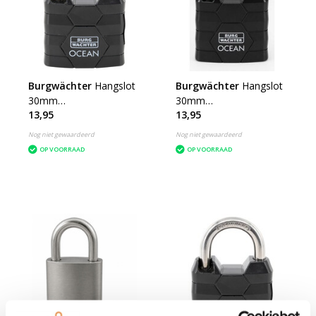
Burgwächter
Hangslot
Burgwächter
Hangslot
30mm
30mm
13,95
13,95
Zeewaterbestendig
Zeewaterbestendig GS
Nog niet gewaardeerd
Nog niet gewaardeerd
OP VOORRAAD
OP VOORRAAD