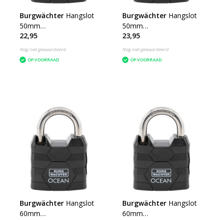
Burgwächter
Hangslot
Burgwächter
Hangslot
50mm
50mm
22,95
23,95
Zeewaterbestendig
Zeewaterbestendig GS
Nog niet gewaardeerd
Nog niet gewaardeerd
OP VOORRAAD
OP VOORRAAD
Burgwächter
Hangslot
Burgwächter
Hangslot
60mm
60mm