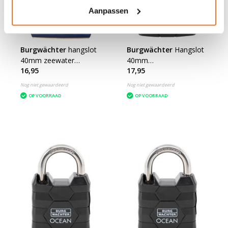
Aanpassen
Burgwächter
hangslot
Burgwächter
Hangslot
40mm zeewater
40mm
16,95
17,95
bestendig Yacht
Zeewaterbestendig
Nog niet gewaardeerd
Nog niet gewaardeerd
OP VOORRAAD
OP VOORRAAD