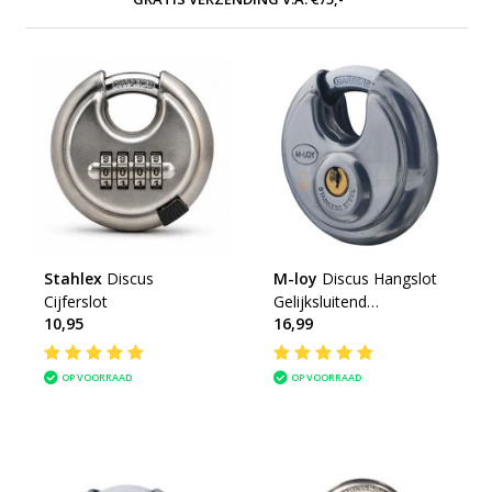
Stahlex
Discus
M-loy
Discus Hangslot
Cijferslot
Gelijksluitend
10,95
16,99
Roestvaststaal 5 pins
70mm
OP VOORRAAD
OP VOORRAAD