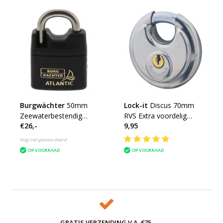
Burgwächter
50mm
Lock-it
Discus 70mm
Zeewaterbestendig
RVS Extra voordelig
€26,-
9,95
Gelijksluitend
Gelijksluitend
Nog niet gewaardeerd
OP VOORRAAD
OP VOORRAAD
GRATIS VERZENDING V.A. €75,-