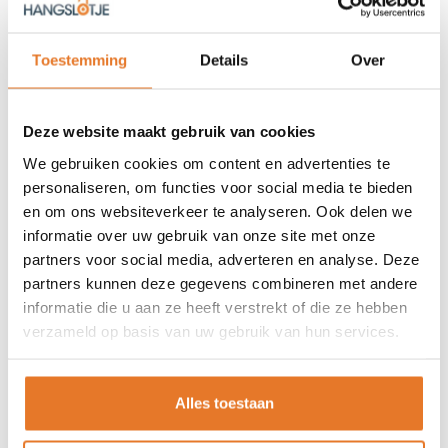
Hangslot 40mm
Burgwächter
Hangslot
Toestemming
Details
Over
gelijksluitend RVS
40mm GS
13,95
17,95
Zeewaterbestendig
Nog niet gewaardeerd
Deze website maakt gebruik van cookies
OP VOORRAAD
OP VOORRAAD
We gebruiken cookies om content en advertenties te
personaliseren, om functies voor social media te bieden
en om ons websiteverkeer te analyseren. Ook delen we
informatie over uw gebruik van onze site met onze
partners voor social media, adverteren en analyse. Deze
partners kunnen deze gegevens combineren met andere
GRATIS VERZENDING V.A. €75,-
informatie die u aan ze heeft verstrekt of die ze hebben
verzameld op basis van uw gebruik van hun services.
Alles toestaan