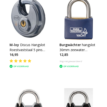
M-loy
Discus Hangslot
Burgwächter
hangslot
Roestvaststaal 5 pins
30mm zeewater
16,95
12,85
70mm
bestendig Yacht
Nog niet gewaardeerd
OP VOORRAAD
OP VOORRAAD