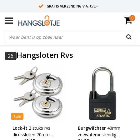
GRATIS VERZENDING V.A. €75,-
0
OP WERKDAGEN VOOR 15:00 BESTELD? VOLGENDE DAG OP SLOT!
ALLES UIT VOORRAAD
FILTERS
Hangsloten Rvs
26
Sale
Lock-it
2 stuks rvs
Burgwächter
40mm
dicussloten 70mm
zeewaterbestendig