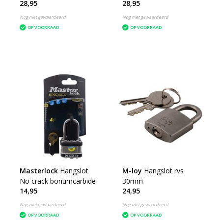
28,95
28,95
Zeewaterbestendig
Zeewaterbestendig GS
Nog niet gewaardeerd
Nog niet gewaardeerd
OP VOORRAAD
OP VOORRAAD
Masterlock
Hangslot
M-loy
Hangslot rvs
No crack boriumcarbide
30mm
14,95
24,95
Nog niet gewaardeerd
Nog niet gewaardeerd
OP VOORRAAD
OP VOORRAAD