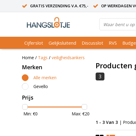
GRATIS VERZENDING V.A. €75,-
OP WERKDAGEN VO
Cijferslot
Gelijksluitend
Discusslot
RVS
Budge
Home
/
Tags
/
veiligheidsankers
Producten 
Merken
3
Alle merken
Gevello
Prijs
Min: €
0
Max: €
20
1 - 3 Van 3
| Produ