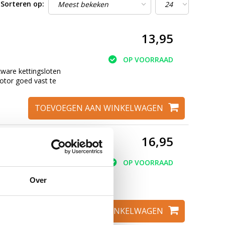
Sorteren op:
13,95
OP VOORRAAD
ware kettingsloten
motor goed vast te
TOEVOEGEN AAN WINKELWAGEN
16,95
OP VOORRAAD
ware kabelsloten.
Over
e zetten. Extra
TOEVOEGEN AAN WINKELWAGEN