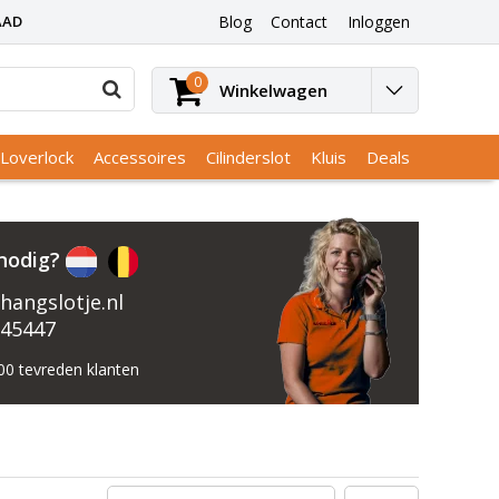
AAD
Blog
Contact
Inloggen
0
Winkelwagen
Loverlock
Accessoires
Cilinderslot
Kluis
Deals
nodig?
hangslotje.nl
745447
00 tevreden klanten