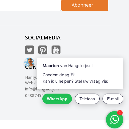
Abonneer
SOCIALMEDIA
CONTACT
Hangslotje
Webshop met voordelige hangsloten
info@hangslotje.nl
0488745447