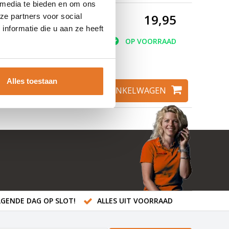
 media te bieden en om ons
19,95
ze partners voor social
nformatie die u aan ze heeft
OP VOORRAAD
van zware
s/scooter of motor
Alles toestaan
TOEVOEGEN AAN WINKELWAGEN
GENDE DAG OP SLOT!
ALLES UIT VOORRAAD