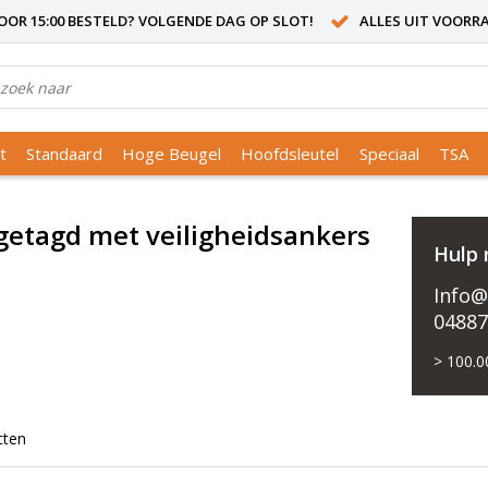
OR 15:00 BESTELD? VOLGENDE DAG OP SLOT!
ALLES UIT VOORR
t
Standaard
Hoge Beugel
Hoofdsleutel
Speciaal
TSA
getagd met veiligheidsankers
Hulp 
Info@
0488
> 100.0
cten