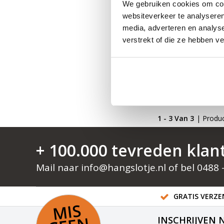
We gebruiken cookies om cont
websiteverkeer te analyseren
media, adverteren en analys
verstrekt of die ze hebben v
1 - 3 Van 3
| Produ
+ 100.000 tevreden klan
Mail naar
info@hangslotje.nl
of bel
0488 
GRATIS VERZEN
MI
S
G
E
E
A
C
TI
INSCHRIJVEN 