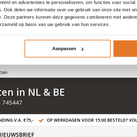
ent en advertenties te personaliseren, om functies voor social
. Ook delen we informatie over uw gebruik van onze site met on
Gevello
Muuranker XXL
e. Deze partners kunnen deze gegevens combineren met andere i
erzameld op basis van uw gebruik van hun services.
Nog niet gewaardeerd
RVS Muuranker M10 XXL zeer geschikt voor het bevestigen 
kettingsloten en kabelsloten. Slechts 1 gat boren om je fiet
goed vast te zetten. M10 x 10 x 150mm
Aanpassen
Lees meer
cten
ten in NL & BE
- 745447
DING V.A. €75,-
OP WERKDAGEN VOOR 15:00 BESTELD? VOL
NIEUWSBRIEF