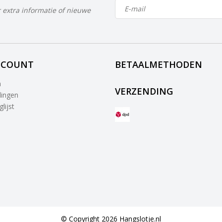
 extra informatie of nieuwe
CCOUNT
BETAALMETHODEN
n
VERZENDING
lingen
lijst
© Copyright 2026 Hangslotje.nl