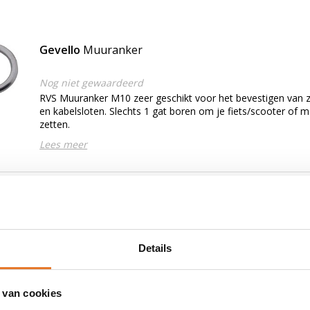
Gevello
Muuranker
Nog niet gewaardeerd
RVS Muuranker M10 zeer geschikt voor het bevestigen van z
en kabelsloten. Slechts 1 gat boren om je fiets/scooter of 
zetten.
Lees meer
Gevello
Muuranker XL
Nog niet gewaardeerd
RVS Fietsanker M10 zeer geschikt voor het bevestigen van z
Details
Slechts 1 gat boren om je fiets/scooter of motor goed vast t
grote ring 100mm M10 x 10 x 100mm
Lees meer
 van cookies